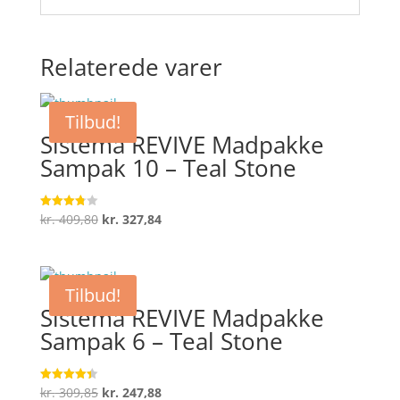
Relaterede varer
Tilbud!
Sistema REVIVE Madpakke
Sampak 10 – Teal Stone
Den
Den
kr.
409,80
kr.
327,84
Vurderet
3.8
oprindelige
aktuelle
ud af 5
pris
pris
var:
er:
Tilbud!
kr. 409,80.
kr. 327,84.
Sistema REVIVE Madpakke
Sampak 6 – Teal Stone
Den
Den
kr.
309,85
kr.
247,88
Vurderet
4.4