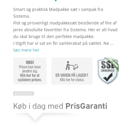
Smart og praktisk Madpakke sæt i sampak fra
aktuelle
pris
Sistema.
Flot og prisvenligt madpakkesæt bestående af fire af
jeres absolutte favoritter fra Sistema. Her er alt hvad
pris
var:
du skal bruge til den perfekte madpakke.
I tilgift har vi sat en fin samlerabat på sættet. Ne …
læs mere her
er:
kr. 309,85
kr. 247,88