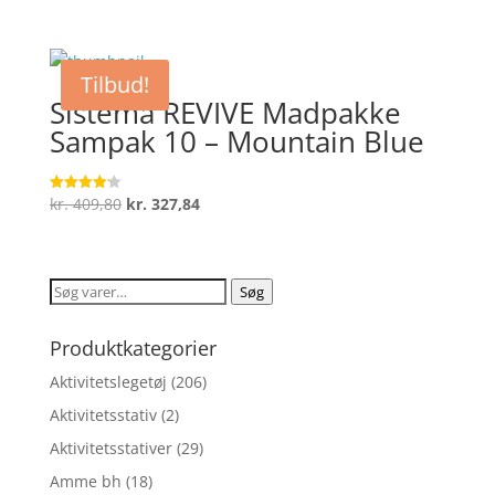
oprindelige
aktuelle
ud af 5
pris
pris
var:
er:
Tilbud!
kr. 309,85.
kr. 247,88.
Sistema REVIVE Madpakke
Sampak 10 – Mountain Blue
Den
Den
kr.
409,80
kr.
327,84
Vurderet
4.2
oprindelige
aktuelle
ud af 5
pris
pris
var:
er:
Søg
Søg
kr. 409,80.
kr. 327,84.
efter:
Produktkategorier
Aktivitetslegetøj
(206)
Aktivitetsstativ
(2)
Aktivitetsstativer
(29)
Amme bh
(18)