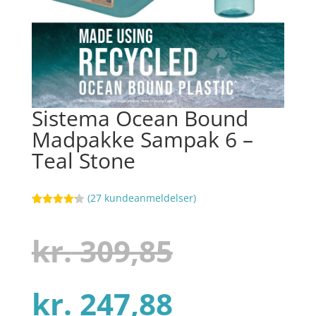
Sistema Ocean Bound
Madpakke Sampak 6 –
Teal Stone
(
27
kundeanmeldelser)
Bedømt
48
som
4.2
ud af 5
Den
kr.
309,85
baseret
på
kundebedø
mmelser
Den
oprindel
kr.
247,88