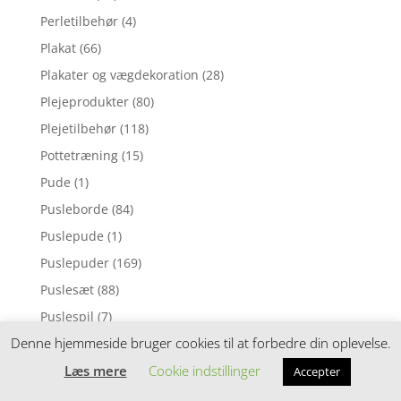
Perletilbehør
(4)
Plakat
(66)
Plakater og vægdekoration
(28)
Plejeprodukter
(80)
Plejetilbehør
(118)
Pottetræning
(15)
Pude
(1)
Pusleborde
(84)
Puslepude
(1)
Puslepuder
(169)
Puslesæt
(88)
Puslespil
(7)
Denne hjemmeside bruger cookies til at forbedre din oplevelse.
Pusletaske
(53)
Pusletasker
(158)
Læs mere
Cookie indstillinger
Accepter
Pusleunderlag
(67)