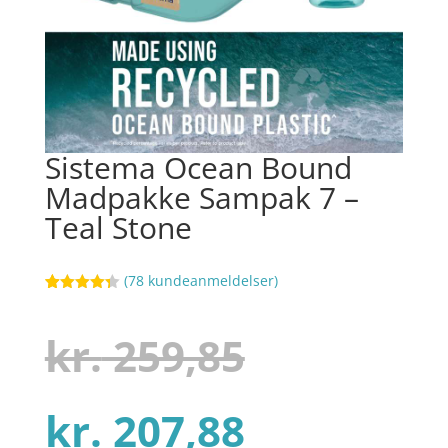
Sistema Ocean Bound
Madpakke Sampak 7 –
Teal Stone
(
78
kundeanmeldelser)
Bedømt
11
som
4.3
ud af 5
Den
kr.
259,85
baseret
på
kundebedø
mmelser
Den
oprindel
kr.
207,88