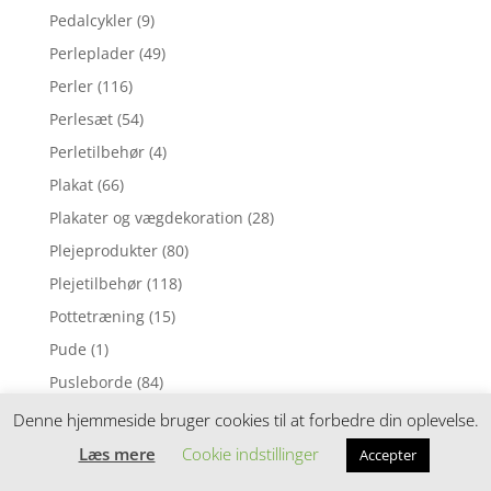
Pedalcykler
(9)
Perleplader
(49)
Perler
(116)
Perlesæt
(54)
Perletilbehør
(4)
Plakat
(66)
Plakater og vægdekoration
(28)
Plejeprodukter
(80)
Plejetilbehør
(118)
Pottetræning
(15)
Pude
(1)
Pusleborde
(84)
Puslepude
(1)
Denne hjemmeside bruger cookies til at forbedre din oplevelse.
Puslepuder
(169)
Læs mere
Cookie indstillinger
Accepter
Puslesæt
(88)