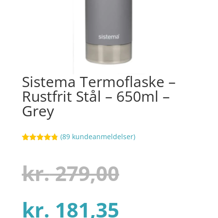
Sistema Termoflaske –
Rustfrit Stål – 650ml –
Grey
(
89
kundeanmeldelser)
Bedømt
45
som
4.8
ud af 5
Den
kr.
279,00
baseret på
kundebedøm
melser
Den
oprindel
kr.
181,35