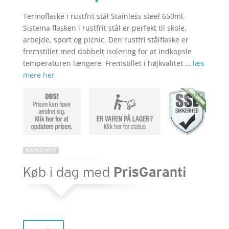
Termoflaske i rustfrit stål Stainless steel 650ml.
aktuelle
pris
Sistema flasken i rustfrit stål er perfekt til skole,
arbejde, sport og picnic. Den rustfri stålflaske er
fremstillet med dobbelt isolering for at indkapsle
pris
var:
temperaturen længere. Fremstillet i højkvalitet …
læs
mere her
er:
kr. 279,00
kr. 181,35