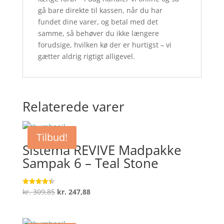
gå bare direkte til kassen, når du har
fundet dine varer, og betal med det
samme, så behøver du ikke længere
forudsige, hvilken kø der er hurtigst – vi
gætter aldrig rigtigt alligevel.
Relaterede varer
Tilbud!
Sistema REVIVE Madpakke
Sampak 6 – Teal Stone
Den
Den
kr.
309,85
kr.
247,88
Vurderet
4.4
oprindelige
aktuelle
ud af 5
pris
pris