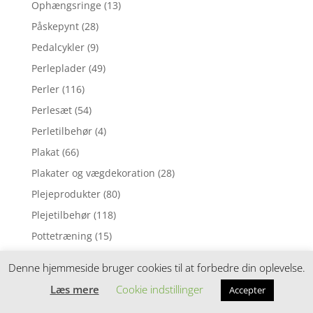
Ophængsringe
(13)
Påskepynt
(28)
Pedalcykler
(9)
Perleplader
(49)
Perler
(116)
Perlesæt
(54)
Perletilbehør
(4)
Plakat
(66)
Plakater og vægdekoration
(28)
Plejeprodukter
(80)
Plejetilbehør
(118)
Pottetræning
(15)
Pude
(1)
Denne hjemmeside bruger cookies til at forbedre din oplevelse.
Pusleborde
(84)
Læs mere
Cookie indstillinger
Accepter
Puslepude
(1)