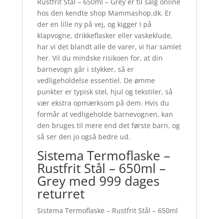
Rustfrit Stål – 650ml – Grey er til salg online
hos den kendte shop Mammashop.dk. Er
der en lille ny på vej, og kigger I på
klapvogne, drikkeflasker eller vaskeklude,
har vi det blandt alle de varer, vi har samlet
her. Vil du mindske risikoen for, at din
barnevogn går i stykker, så er
vedligeholdelse essentiel. De ømme
punkter er typisk stel, hjul og tekstiler, så
vær ekstra opmærksom på dem. Hvis du
formår at vedligeholde barnevognen, kan
den bruges til mere end det første barn, og
så ser den jo også bedre ud.
Sistema Termoflaske –
Rustfrit Stål – 650ml –
Grey med 999 dages
returret
Sistema Termoflaske – Rustfrit Stål – 650ml