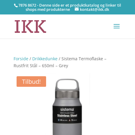
7876 8672 - Denne side er et produktkatalog og linker til
shops med produkterne
kontakt@ikk.dk
Forside
/
Drikkedunke
/ Sistema Termoflaske –
Rustfrit Stål – 650ml – Grey
Tilbud!