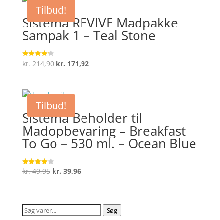
var:
er:
Tilbud!
kr. 309,85.
kr. 247,88.
Sistema REVIVE Madpakke
Sampak 1 – Teal Stone
Den
Den
kr.
214,90
kr.
171,92
Vurderet
4.2
oprindelige
aktuelle
ud af 5
pris
pris
var:
er:
Tilbud!
kr. 214,90.
kr. 171,92.
Sistema Beholder til
Madopbevaring – Breakfast
To Go – 530 ml. – Ocean Blue
Den
Den
kr.
49,95
kr.
39,96
Vurderet
4.1
oprindelige
aktuelle
ud af 5
pris
pris
var:
er:
Søg
Søg
kr. 49,95.
kr. 39,96.