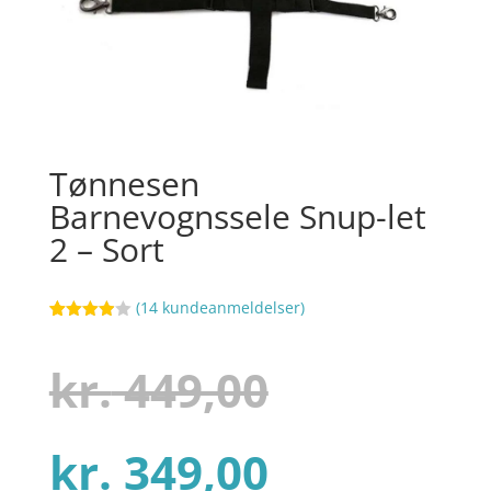
Tønnesen
Barnevognssele Snup-let
2 – Sort
(
14
kundeanmeldelser)
Bedømt
80
som
3.9
ud af 5
Den
kr.
449,00
baseret
på
kundebed
ømmels
er
Den
oprindel
kr.
349,00