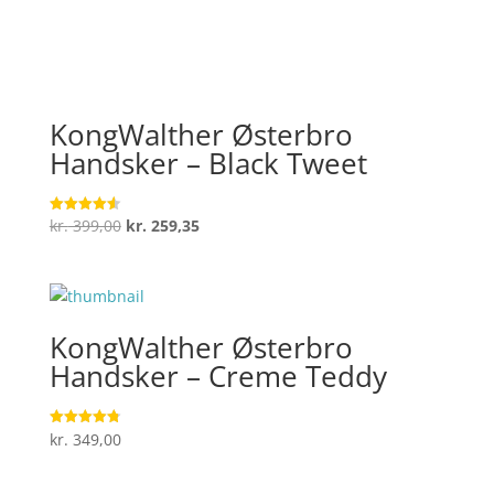
KongWalther Østerbro
Handsker – Black Tweet
Den
Den
kr.
399,00
kr.
259,35
Vurderet
4.6
oprindelige
aktuelle
ud af 5
pris
pris
var:
er:
kr. 399,00.
kr. 259,35.
KongWalther Østerbro
Handsker – Creme Teddy
kr.
349,00
Vurderet
4.8
ud af 5