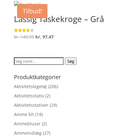
Tilbud!
Lässig Taskekroge – Grå
Den
Den
kr.
149,95
kr.
97,47
Vurderet
3.8
oprindelige
aktuelle
ud af 5
pris
pris
var:
er:
Søg
Søg
kr. 149,95.
kr. 97,47.
efter:
Produktkategorier
Aktivitetslegetøj
(206)
Aktivitetsstativ
(2)
Aktivitetsstativer
(29)
Amme bh
(18)
Ammebluser
(2)
Ammeindlæg
(27)