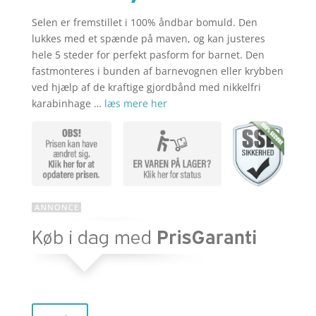
Selen er fremstillet i 100% åndbar bomuld. Den
aktuelle
pris
lukkes med et spænde på maven, og kan justeres
hele 5 steder for perfekt pasform for barnet. Den
fastmonteres i bunden af barnevognen eller krybben
pris
var:
ved hjælp af de kraftige gjordbånd med nikkelfri
karabinhage …
læs mere her
er:
kr. 449,00
kr. 349,00