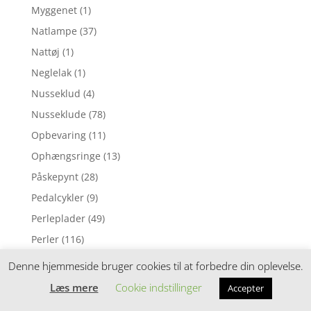
Myggenet
(1)
Natlampe
(37)
Nattøj
(1)
Neglelak
(1)
Nusseklud
(4)
Nusseklude
(78)
Opbevaring
(11)
Ophængsringe
(13)
Påskepynt
(28)
Pedalcykler
(9)
Perleplader
(49)
Perler
(116)
Perlesæt
(54)
Denne hjemmeside bruger cookies til at forbedre din oplevelse.
Perletilbehør
(4)
Læs mere
Cookie indstillinger
Accepter
Plakat
(66)