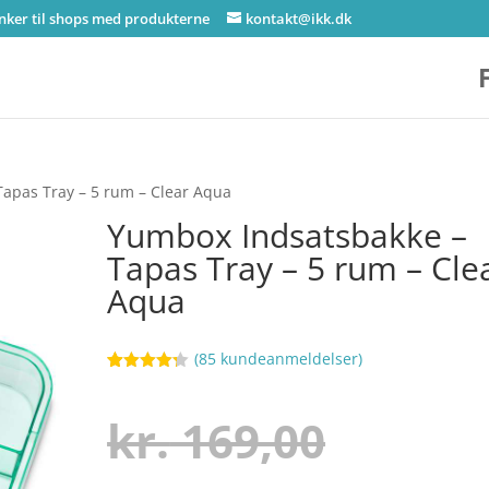
inker til shops med produkterne
kontakt@ikk.dk
apas Tray – 5 rum – Clear Aqua
Yumbox Indsatsbakke –
Tapas Tray – 5 rum – Cle
Aqua
(
85
kundeanmeldelser)
Bedømt
50
som
4.2
ud af 5
Den
kr.
169,00
baseret
på
kundebedø
mmelser