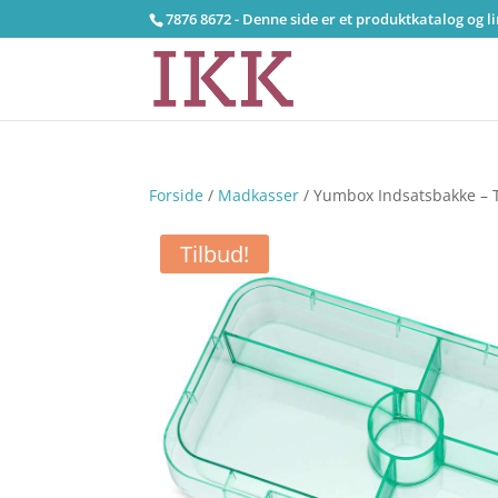
7876 8672 - Denne side er et produktkatalog og l
Forside
/
Madkasser
/ Yumbox Indsatsbakke – T
Tilbud!