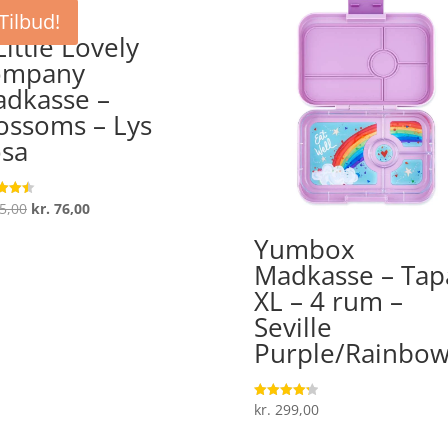
Tilbud!
Little Lovely
ompany
dkasse –
ossoms – Lys
sa
Den
Den
5,00
kr.
76,00
ret
oprindelige
aktuelle
 5
Yumbox
pris
pris
Madkasse – Tap
var:
er:
XL – 4 rum –
kr. 95,00.
kr. 76,00.
Seville
Purple/Rainbo
kr.
299,00
Vurderet
4.3
ud af 5