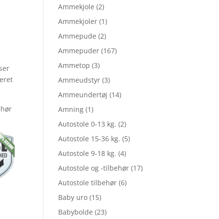
elige
Ammekjole
(2)
Ammekjoler
(1)
Ammepude
(2)
le
Ammepuder
(167)
Ammetop
(3)
ser
ieret
Ammeudstyr
(3)
Ammeundertøj
(14)
ehør
Amning
(1)
,00.
Autostole 0-13 kg.
(2)
Autostole 15-36 kg.
(5)
,95.
Autostole 9-18 kg.
(4)
Autostole og -tilbehør
(17)
Autostole tilbehør
(6)
Baby uro
(15)
Babybolde
(23)