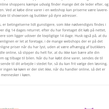
online shoppens kæmpe udvalg finder mange det de leder efter, og
den. Ved at købe dine varer i en webshop kan priserne være lavere-
etale til showroom og butikker på dyre adresser.
 er betingelserne lidt gunstigere, som ikke nødvendigvis findes i
er dig 14 dages returret. efter du har foretaget dit køb på nettet,
ere som ligger udover de lovpligtige 14 dage. Husk også på, at du
nlignen er let at foretage, i de mange webshops der er på det
igne priser når du har lyst, uden at være afhængig af butikkers
le online, så slipper du helt for, at du ikke kan bære alle din
m og tilbage til bilen. Når du har købt dine varer, sendes de til
ende til dit arbejde i stedet for, så du kan frit vælge den løsning,
r ingen kø køen er der slet ikke, når du handler online, så det er
e mennesker i køen.