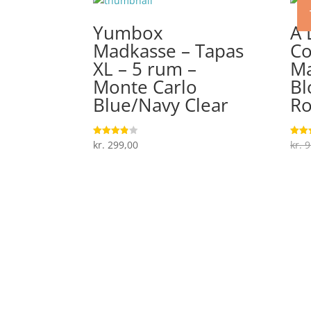
Yumbox
A 
Madkasse – Tapas
C
XL – 5 rum –
Ma
Monte Carlo
Bl
Blue/Navy Clear
Ro
kr.
299,00
kr.
9
Vurderet
Vurde
3.8
4.5
ud af 5
ud af