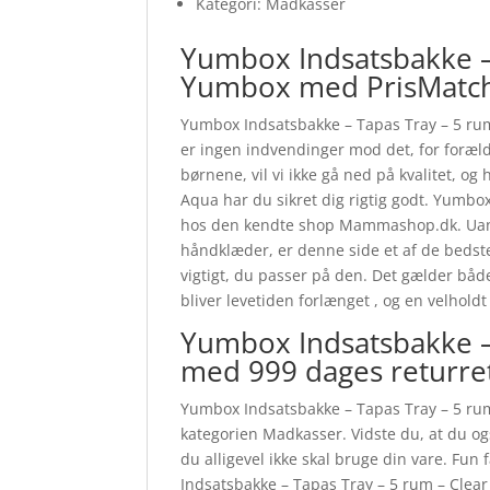
Kategori: Madkasser
Yumbox Indsatsbakke – 
Yumbox med PrisMatc
Yumbox Indsatsbakke – Tapas Tray – 5 rum 
er ingen indvendinger mod det, for forældr
børnene, vil vi ikke gå ned på kvalitet, o
Aqua har du sikret dig rigtig godt. Yumbox
hos den kendte shop Mammashop.dk. Uanse
håndklæder, er denne side et af de bedste
vigtigt, du passer på den. Det gælder både
bliver levetiden forlænget , og en velhol
Yumbox Indsatsbakke –
med 999 dages returre
Yumbox Indsatsbakke – Tapas Tray – 5 rum
kategorien Madkasser. Vidste du, at du ogs
du alligevel ikke skal bruge din vare. Fun
Indsatsbakke – Tapas Tray – 5 rum – Cle