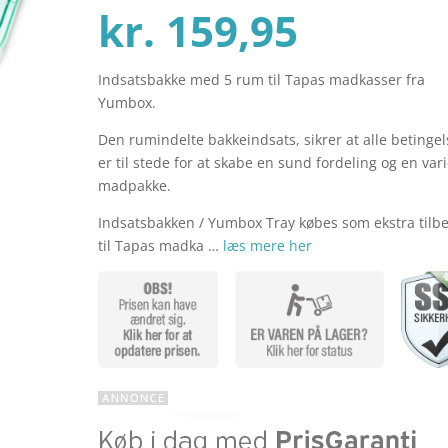
Den
oprind
kr.
159,95
Indsatsbakke med 5 rum til Tapas madkasser fra
aktuel
pris
Yumbox.
Den rumindelte bakkeindsats, sikrer at alle betingel
pris
var:
er til stede for at skabe en sund fordeling og en var
madpakke.
Indsatsbakken / Yumbox Tray købes som ekstra tilb
er:
kr. 169
til Tapas madka …
læs mere her
kr. 159