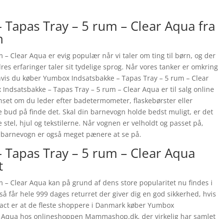
Tapas Tray – 5 rum – Clear Aqua fra
h
– Clear Aqua er evig populær når vi taler om ting til børn, og der
es erfaringer taler sit tydelige sprog. Når vores tanker er omkring
g hvis du køber Yumbox Indsatsbakke – Tapas Tray – 5 rum – Clear
 Indsatsbakke – Tapas Tray – 5 rum – Clear Aqua er til salg online
t om du leder efter badetermometer, flaskebørster eller
 bud på finde det. Skal din barnevogn holde bedst muligt, er det
 stel, hjul og tekstilerne. Når vognen er velholdt og passet på,
dt barnevogn er også meget pænere at se på.
 Tapas Tray – 5 rum – Clear Aqua
t
 – Clear Aqua kan på grund af dens store popularitet nu findes i
å får hele 999 dages returret der giver dig en god sikkerhed, hvis
 fact er at de fleste shoppere i Danmark køber Yumbox
ar Aqua hos onlineshoppen Mammashop.dk, der virkelig har samlet