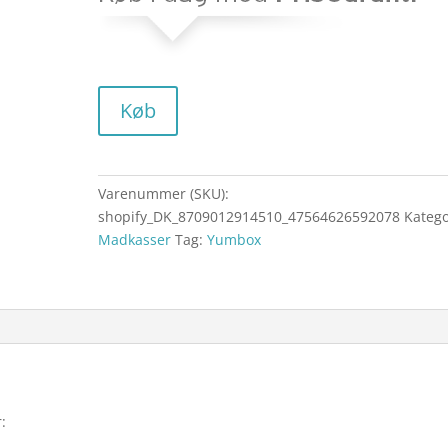
Køb
Varenummer (SKU):
shopify_DK_8709012914510_47564626592078
Katego
Madkasser
Tag:
Yumbox
: