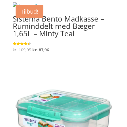
Tilbud!
Sistema Bento Madkasse –
Ruminddelt med Bæger –
1,65L – Minty Teal
Den
Den
kr.
109,95
kr.
87,96
Vurderet
4.3
oprindelige
aktuelle
ud af 5
pris
pris
var:
er:
kr. 109,95.
kr. 87,96.