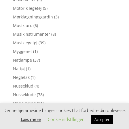
Motorik legetøj
(5)
Mørklægningsgardin
(3)
Musik uro
(6)
Musikinstrumenter
(8)
Musiklegetøj
(39)
Myggenet
(1)
Natlampe
(37)
Nattøj
(1)
Neglelak
(1)
Nusseklud
(4)
Nusseklude
(78)
Opbevaring
(11)
Denne hjemmeside bruger cookies til at forbedre din oplevelse.
Ophængsringe
(13)
Læs mere
Cookie indstillinger
Accepter
Påskepynt
(28)