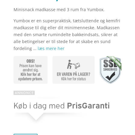
Minisnack madkasse med 3 rum fra Yumbox.
aktuelle
pris
Yumbox er en superpraktisk, tætsluttende og kemifri
madkasse til dig eller dit minimenneske. Madkassen
pris
var:
med den smarte rumindelte bakkeindsats, sikrer at
alle betingelser er til stede for at skabe en sund
fordeling …
læs mere her
er:
kr. 209,00
kr. 180,43