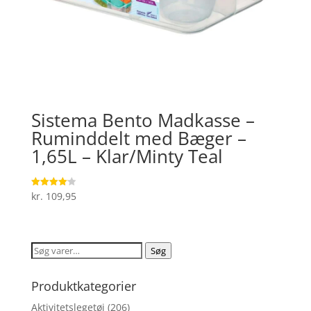
Sistema Bento Madkasse –
Ruminddelt med Bæger –
1,65L – Klar/Minty Teal
kr.
109,95
Vurderet
4.1
ud af 5
Søg
Søg
efter:
Produktkategorier
Aktivitetslegetøj
(206)