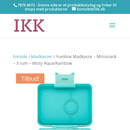
7876 8672 - Denne side er et produktkatalog og linker til
shops med produkterne
kontakt@ikk.dk
Forside
/
Madkasser
/ Yumbox Madkasse – Minisnack
– 3 rum – Misty Aqua/Rainbow
Tilbud!