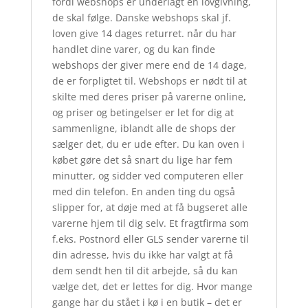
fordi webshops er underlagt en lovgivning,
de skal følge. Danske webshops skal jf.
loven give 14 dages returret. når du har
handlet dine varer, og du kan finde
webshops der giver mere end de 14 dage,
de er forpligtet til. Webshops er nødt til at
skilte med deres priser på varerne online,
og priser og betingelser er let for dig at
sammenligne, iblandt alle de shops der
sælger det, du er ude efter. Du kan oven i
købet gøre det så snart du lige har fem
minutter, og sidder ved computeren eller
med din telefon. En anden ting du også
slipper for, at døje med at få bugseret alle
varerne hjem til dig selv. Et fragtfirma som
f.eks. Postnord eller GLS sender varerne til
din adresse, hvis du ikke har valgt at få
dem sendt hen til dit arbejde, så du kan
vælge det, det er lettes for dig. Hvor mange
gange har du stået i kø i en butik – det er