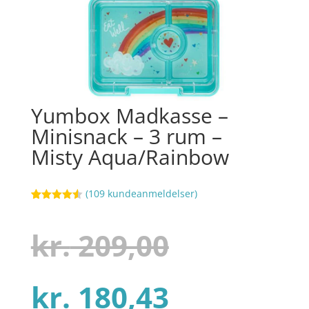
Yumbox Madkasse –
Minisnack – 3 rum –
Misty Aqua/Rainbow
(
109
kundeanmeldelser)
Bedømt
73
som
4.5
ud af 5
Den
kr.
209,00
baseret
på
kundebedø
mmelser
Den
oprindel
kr.
180,43