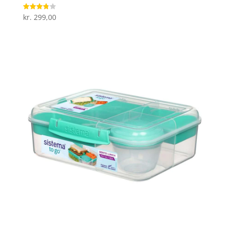
kr.
299,00
Vurderet
3.8
ud af 5