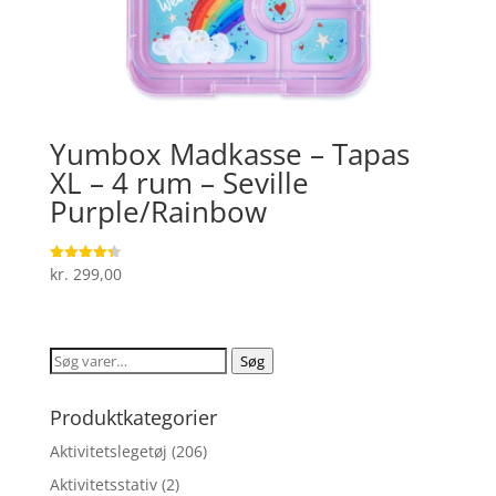
Yumbox Madkasse – Tapas
XL – 4 rum – Seville
Purple/Rainbow
kr.
299,00
Vurderet
4.3
ud af 5
Søg
Søg
efter:
Produktkategorier
Aktivitetslegetøj
(206)
Aktivitetsstativ
(2)