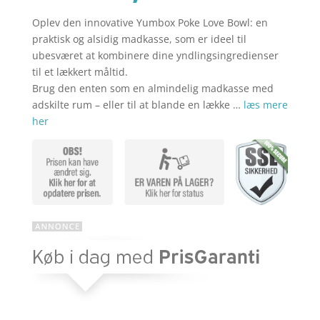
Oplev den innovative Yumbox Poke Love Bowl: en
aktuelle
pris
praktisk og alsidig madkasse, som er ideel til
ubesværet at kombinere dine yndlingsingredienser
til et lækkert måltid.
pris
var:
Brug den enten som en almindelig madkasse med
adskilte rum – eller til at blande en lække …
læs mere
her
er:
kr. 189,00
kr. 169,00