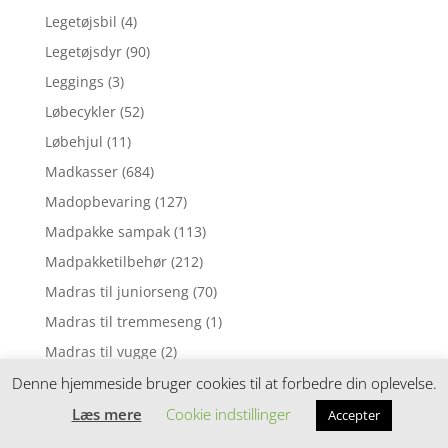
Legetøjsbil
(4)
Legetøjsdyr
(90)
Leggings
(3)
Løbecykler
(52)
Løbehjul
(11)
Madkasser
(684)
Madopbevaring
(127)
Madpakke sampak
(113)
Madpakketilbehør
(212)
Madras til juniorseng
(70)
Madras til tremmeseng
(1)
Madras til vugge
(2)
Madrasser
(257)
Denne hjemmeside bruger cookies til at forbedre din oplevelse.
Mavebælter
(3)
Læs mere
Cookie indstillinger
Accepter
Motorik legetøj
(5)