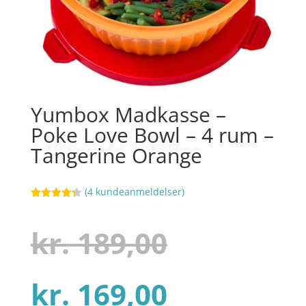
Yumbox Madkasse –
Poke Love Bowl – 4 rum –
Tangerine Orange
(
4
kundeanmeldelser)
Bedømt
46
som
4.3
ud af 5
Den
kr.
189,00
baseret
på
kundebedø
mmelser
Den
oprindel
kr.
169,00