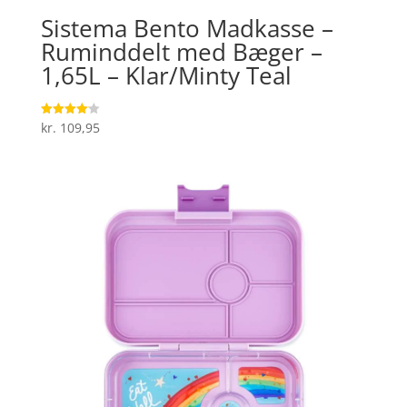
Sistema Bento Madkasse –
Ruminddelt med Bæger –
1,65L – Klar/Minty Teal
kr.
109,95
Vurderet
4.1
ud af 5