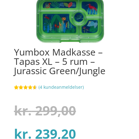
Yumbox Madkasse –
Tapas XL – 5 rum –
Jurassic Green/Jungle
(
4
kundeanmeldelser)
Bedømt
101
som
4.6
ud af 5
Den
kr.
299,00
baseret på
kundebedø
mmelser
Den
oprindel
kr.
239,20