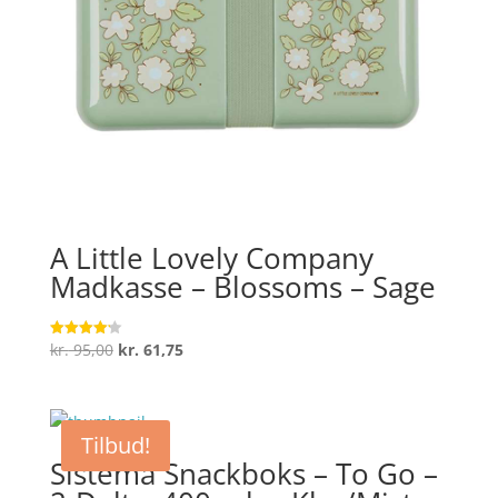
A Little Lovely Company
Madkasse – Blossoms – Sage
Den
Den
kr.
95,00
kr.
61,75
Vurderet
4.2
oprindelige
aktuelle
ud af 5
pris
pris
var:
er:
Tilbud!
kr. 95,00.
kr. 61,75.
Sistema Snackboks – To Go –