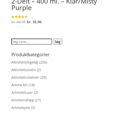
2-Delt – 400 ml. – Klar/Misty
Purple
Den
Den
kr.
44,95
kr.
35,96
Vurderet
3.8
oprindelige
aktuelle
ud af 5
pris
pris
var:
er:
Søg
Søg
kr. 44,95.
kr. 35,96.
efter:
Produktkategorier
Aktivitetslegetøj
(206)
Aktivitetsstativ
(2)
Aktivitetsstativer
(29)
Amme bh
(18)
Ammebluser
(2)
Ammeindlæg
(27)
Ammekjole
(2)