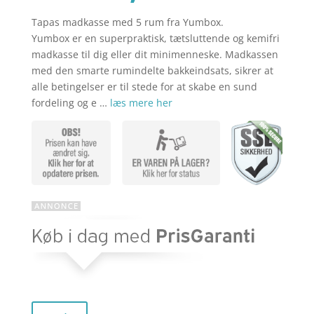
Tapas madkasse med 5 rum fra Yumbox.
aktuelle
pris
Yumbox er en superpraktisk, tætsluttende og kemifri
madkasse til dig eller dit minimenneske. Madkassen
med den smarte rumindelte bakkeindsats, sikrer at
pris
var:
alle betingelser er til stede for at skabe en sund
fordeling og e …
læs mere her
er:
kr. 299,00
kr. 239,20