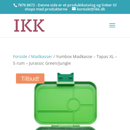
7876 8672 - Denne side er et produktkatalog og linker til
shops med produkterne
kontakt@ikk.dk
Forside
/
Madkasser
/ Yumbox Madkasse – Tapas XL –
5 rum – Jurassic Green/Jungle
Tilbud!