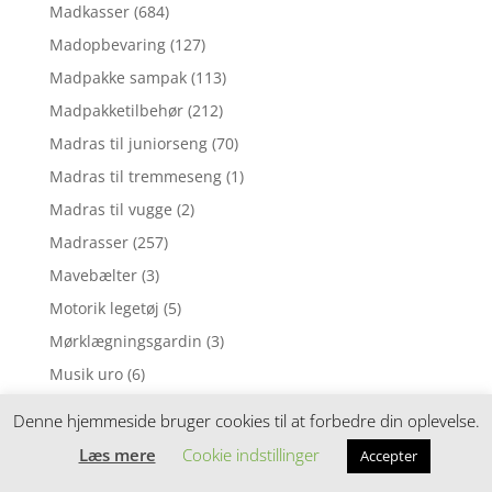
Madkasser
(684)
Madopbevaring
(127)
Madpakke sampak
(113)
Madpakketilbehør
(212)
Madras til juniorseng
(70)
Madras til tremmeseng
(1)
Madras til vugge
(2)
Madrasser
(257)
Mavebælter
(3)
Motorik legetøj
(5)
Mørklægningsgardin
(3)
Musik uro
(6)
Musikinstrumenter
(8)
Denne hjemmeside bruger cookies til at forbedre din oplevelse.
Musiklegetøj
(39)
Læs mere
Cookie indstillinger
Accepter
Myggenet
(1)