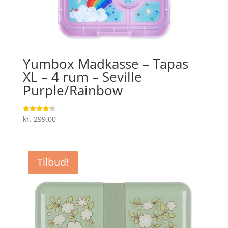
Yumbox Madkasse – Tapas
XL – 4 rum – Seville
Purple/Rainbow
kr.
299,00
Vurderet
4.3
ud af 5
Tilbud!