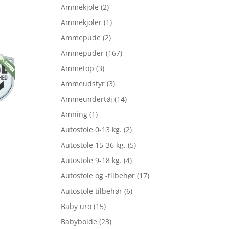
elige
Ammekjole
(2)
Ammekjoler
(1)
Ammepude
(2)
le
Ammepuder
(167)
Ammetop
(3)
Ammeudstyr
(3)
Ammeundertøj
(14)
Amning
(1)
,00.
Autostole 0-13 kg.
(2)
Autostole 15-36 kg.
(5)
,00.
Autostole 9-18 kg.
(4)
Autostole og -tilbehør
(17)
Autostole tilbehør
(6)
Baby uro
(15)
Babybolde
(23)