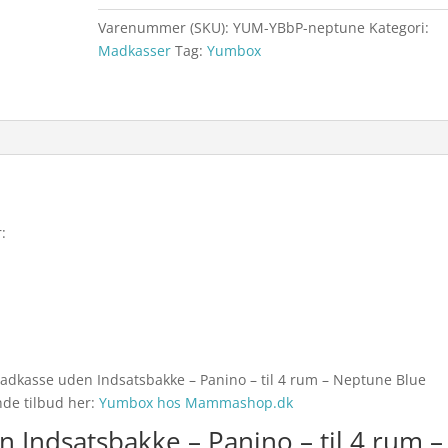
Varenummer (SKU):
YUM-YBbP-neptune
Kategori:
Madkasser
Tag:
Yumbox
:
adkasse uden Indsatsbakke – Panino – til 4 rum – Neptune Blue
nde tilbud her:
Yumbox hos Mammashop.dk
Indsatsbakke – Panino – til 4 rum –