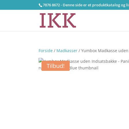
7876 8672 - Denne side er et produktkatalog og l
Forside
/
Madkasser
/ Yumbox Madkasse uden I
Tilbud!