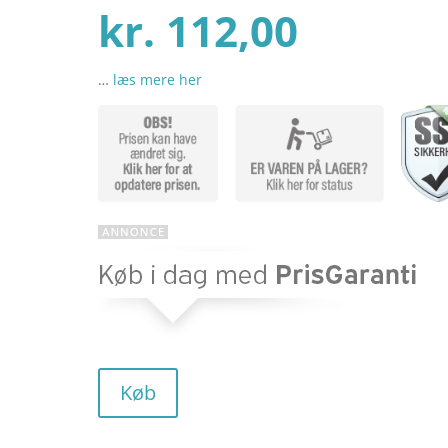
Den
oprind
kr.
112,00
…
læs mere her
aktuel
pris
pris
var:
er:
kr. 140
kr. 112
Køb