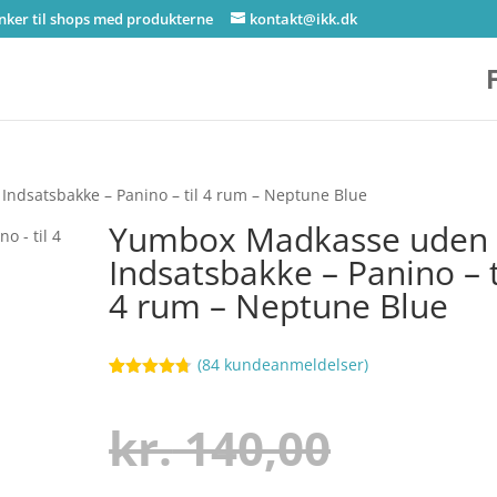
inker til shops med produkterne
kontakt@ikk.dk
ndsatsbakke – Panino – til 4 rum – Neptune Blue
Yumbox Madkasse uden
Indsatsbakke – Panino – t
4 rum – Neptune Blue
(
84
kundeanmeldelser)
Bedømt
23
som
4.7
ud af 5
Den
kr.
140,00
baseret på
kundebedø
mmelser