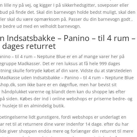
lle ny på vej, og kigger I på sikkerhedsgitter, soveposer eller
bud på finde det. Skal din barnevogn holde bedst muligt, skal den
kstiler skal du være opmærksom på. Passer du din barnevogn godt ,
re bedre ud med en velholdt barnevogn.
Indsatsbakke – Panino – til 4 rum –
dages returret
ino – til 4 rum – Neptune Blue er en af mange varer her på
regruppe Madkasser. Det er ren luksus at få hele 999 dages
tning skulle fortryde købet af din vare. Vidste du at størstedelen
Madkasse uden Indsatsbakke – Panino – til 4 rum – Neptune Blue
p.dk, som ikke bare er en døgnflue, men har bevist sit
r håndplukket varerne og blandt dem kan du shoppe løs efter
 på siden. Købes der ind i online webshops er priserne bedre- og
 husleje til en almindelig butik.
betingelserne lidt gunstigere, fordi webshops er underlagt en
har ret til at returnere dine varer indenfor 14 dage. efter du har
lfælde giver shoppen endda mere og forlænger din returret til mere