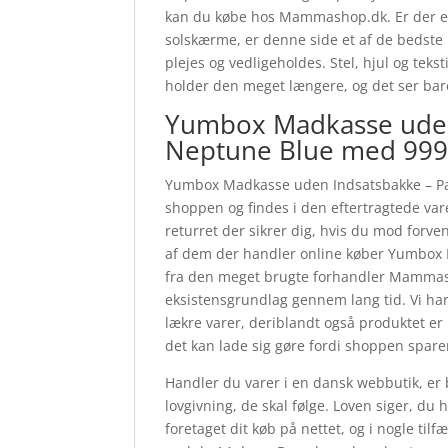
kan du købe hos Mammashop.dk. Er der en li
solskærme, er denne side et af de bedste 
plejes og vedligeholdes. Stel, hjul og te
holder den meget længere, og det ser ba
Yumbox Madkasse uden 
Neptune Blue med 999 
Yumbox Madkasse uden Indsatsbakke – Pan
shoppen og findes i den eftertragtede va
returret der sikrer dig, hvis du mod forven
af dem der handler online køber Yumbox 
fra den meget brugte forhandler Mammasho
eksistensgrundlag gennem lang tid. Vi ha
lækre varer, deriblandt også produktet er
det kan lade sig gøre fordi shoppen sparer
Handler du varer i en dansk webbutik, er 
lovgivning, de skal følge. Loven siger, du 
foretaget dit køb på nettet, og i nogle ti