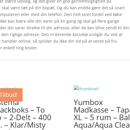
t større udvalg, og det giver en god gennemsigtighed på
t skal være tæt på din bopæl. Og du kan endda gøre det så snart
omputeren eller med din telefon. Den helt stort fordel ved købe
 ikke kan bære alle din varer på én gang og skal gå flere gange
r din varer direkte til din adresse, eller de kan blive sendt til din
 den rigtige adresse. Den irriterende kassekø undgår du ved at
 handler online, så spilder du ikke din tid på at vente på fru
 enkelt ting koster.
Tilbud!
stema
Yumbox
ackboks – To
Madkasse – Tap
 – 2-Delt – 400
XL – 5 rum – Bal
. – Klar/Misty
Aqua/Aqua Clea