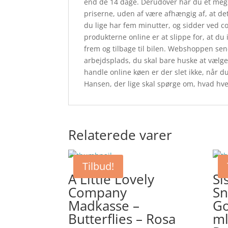
end de 14 dage. Derudover har du et mege
priserne, uden af være afhængig af, at de
du lige har fem minutter, og sidder ved c
produkterne online er at slippe for, at du
frem og tilbage til bilen. Webshoppen sende
arbejdsplads, du skal bare huske at vælge
handle online køen er der slet ikke, når du
Hansen, der lige skal spørge om, hvad hver
Relaterede varer
Tilbud!
A Little Lovely
Si
Company
Sn
Madkasse –
Go
Butterflies – Rosa
ml