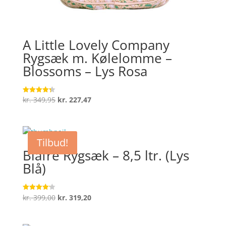
A Little Lovely Company
Rygsæk m. Kølelomme –
Blossoms – Lys Rosa
Den
Den
kr.
349,95
kr.
227,47
Vurderet
4.3
oprindelige
aktuelle
ud af 5
pris
pris
var:
er:
Tilbud!
kr. 349,95.
kr. 227,47.
Blafre Rygsæk – 8,5 ltr. (Lys
Blå)
Den
Den
kr.
399,00
kr.
319,20
Vurderet
4.2
oprindelige
aktuelle
ud af 5
pris
pris