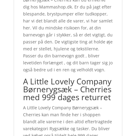
dig hos Mammashop.dk. Er du på jagt efter
blespande, brystpumper eller tudkopper,
har vi det blandt alle de varer, vi har samlet
her. Vil du mindske risikoen for, at din
barnevogn går i stykker, så er det vigtigt, du
passer på den. De vigtigste ting at holde øje
med er stellet, hjulene og tekstilerne.
Passer du din barnevogn godt , bliver
levetiden forlænget , og dit barn tager sig jo
også bedre ud i en ren og velholdt vogn.
A Little Lovely Company
Børnerygsæk – Cherries
med 999 dages returret
A Little Lovely Company Børnerygsæk –
Cherries kan man finde her i shoppen
blandt alle varerne i den altid eftertragtede
varekategori Rygsække og tasker. Du bliver
ved købet også tildelt hele 999 dages