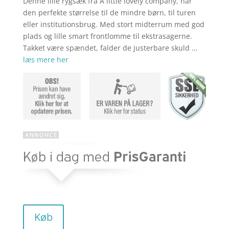
Denne lille rygsæk fra A little lovely company, har
aktuelle
pris
den perfekte størrelse til de mindre børn, til turen
eller institutionsbrug. Med stort midterrum med god
plads og lille smart frontlomme til ekstrasagerne.
pris
var:
Takket være spændet, falder de justerbare skuld …
læs mere her
er:
kr. 249,00
kr. 198,95
Køb