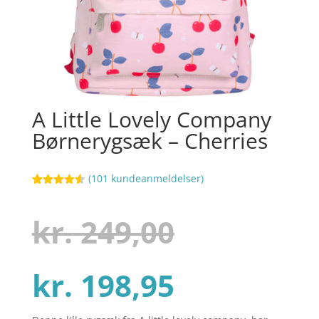
A Little Lovely Company
Børnerygsæk – Cherries
(
101
kundeanmeldelser)
Bedømt
69
som
4.5
ud af 5
Den
kr.
249,00
baseret
på
kundebedø
mmelser
Den
oprindel
kr.
198,95