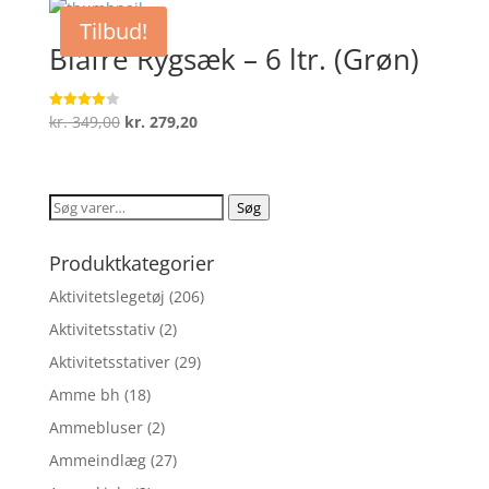
var:
er:
Tilbud!
kr. 399,00.
kr. 319,20.
Blafre Rygsæk – 6 ltr. (Grøn)
Den
Den
kr.
349,00
kr.
279,20
Vurderet
4
oprindelige
aktuelle
ud af 5
pris
pris
var:
er:
Søg
Søg
kr. 349,00.
kr. 279,20.
efter:
Produktkategorier
Aktivitetslegetøj
(206)
Aktivitetsstativ
(2)
Aktivitetsstativer
(29)
Amme bh
(18)
Ammebluser
(2)
Ammeindlæg
(27)