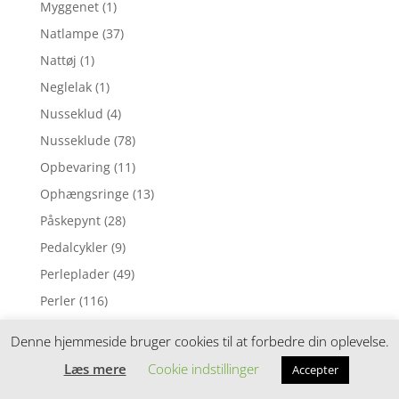
Myggenet
(1)
Natlampe
(37)
Nattøj
(1)
Neglelak
(1)
Nusseklud
(4)
Nusseklude
(78)
Opbevaring
(11)
Ophængsringe
(13)
Påskepynt
(28)
Pedalcykler
(9)
Perleplader
(49)
Perler
(116)
Perlesæt
(54)
Denne hjemmeside bruger cookies til at forbedre din oplevelse.
Perletilbehør
(4)
Læs mere
Cookie indstillinger
Accepter
Plakat
(66)