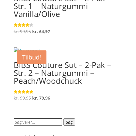
Str. 1 – Naturgummi –
Vanilla/Olive
Den
Den
kr.
99,95
kr.
64,97
Vurderet
4.2
oprindelige
aktuelle
ud af 5
pris
pris
var:
er:
Tilbud!
kr. 99,95.
kr. 64,97.
BIBS Couture Sut – 2-Pak –
Str. 2 – Naturgummi –
Peach/Woodchuck
Den
Den
kr.
99,95
kr.
79,96
Vurderet
5
oprindelige
aktuelle
ud af 5
pris
pris
var:
er:
Søg
Søg
kr. 99,95.
kr. 79,96.
efter: