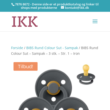
7876 8672 - Denne side er et produktkatalog og linker til
shops med produkterne
kontakt@ikk.dk
Forside
/
BIBS Rund Colour Sut - Sampak
/ BIBS Rund
Colour Sut – Sampak – 3 stk. – Str. 1 – Iron
Tilbud!