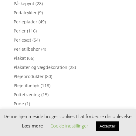
Påskepynt
(28)
Pedalcykler
(9)
Perleplader
(49)
Perler
(116)
Perlesæt
(54)
Perletilbehør
(4)
Plakat
(66)
Plakater og vægdekoration
(28)
Plejeprodukter
(80)
Plejetilbehør
(118)
Pottetræning
(15)
Pude
(1)
Pusleborde
(84)
Denne hjemmeside bruger cookies til at forbedre din oplevelse.
Puslepude
(1)
Læs mere
Cookie indstillinger
Accepter
Puslepuder
(169)