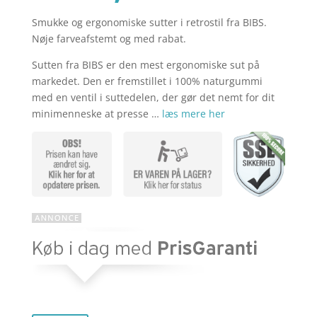
Smukke og ergonomiske sutter i retrostil fra BIBS.
aktuelle
pris
Nøje farveafstemt og med rabat.
Sutten fra BIBS er den mest ergonomiske sut på
pris
var:
markedet. Den er fremstillet i 100% naturgummi
med en ventil i suttedelen, der gør det nemt for dit
minimenneske at presse …
læs mere her
er:
kr. 119,85
kr. 89,89.