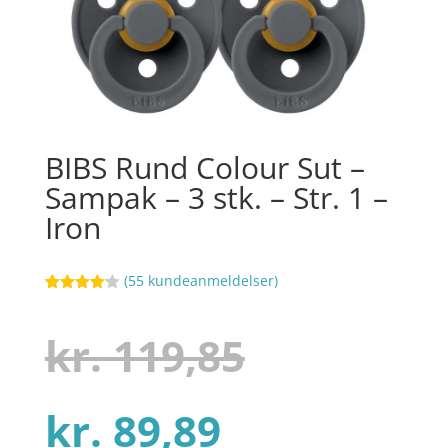
BIBS Rund Colour Sut –
Sampak – 3 stk. – Str. 1 –
Iron
(
55
kundeanmeldelser)
Bedømt
3
som
4.1
ud af 5
Den
kr.
119,85
baseret
på
kundebedø
mmelser
Den
oprindel
kr.
89,89