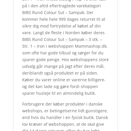
på i den altid eftertragtede varekategori
BIBS Rund Colour Sut – Sampak. Der
kommer hele hele 999 dages returret til at
sikre dig mod fortrydelse af købet af din
vare. Langt de fleste i Norden køber deres
BIBS Rund Colour Sut – Sampak – 3 stk. –
Str. 1 – Iron i webshoppen Mammashop.dk,
som ofte har gode tilbud og sørger for du
sparer gode penge. Hos webshoppens store
udvalg går mange på jagt efter deres mål,
deriblandt også produktet er på siden.
Køber du varer online er varerne billigere-
og det kan lade sig gøre fordi shoppen
sparer husleje til en almindelig butik.
Forbrugere der køber produkter i danske
webshops, er betingelserne lidt gunstigere,
end hvis du handler i en fysisk butik. Dansk
lov kræver af webshoppen, at de skal give
dig 14 dages returret. efter du har købt