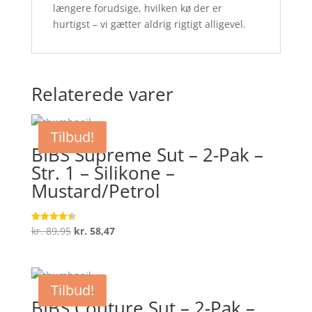
længere forudsige, hvilken kø der er
hurtigst – vi gætter aldrig rigtigt alligevel.
Relaterede varer
Tilbud!
BIBS Supreme Sut – 2-Pak –
Str. 1 – Silikone –
Mustard/Petrol
Den
Den
kr.
89,95
kr.
58,47
Vurderet
4.4
oprindelige
aktuelle
ud af 5
pris
pris
var:
er:
Tilbud!
kr. 89,95.
kr. 58,47.
BIBS Couture Sut – 2-Pak –