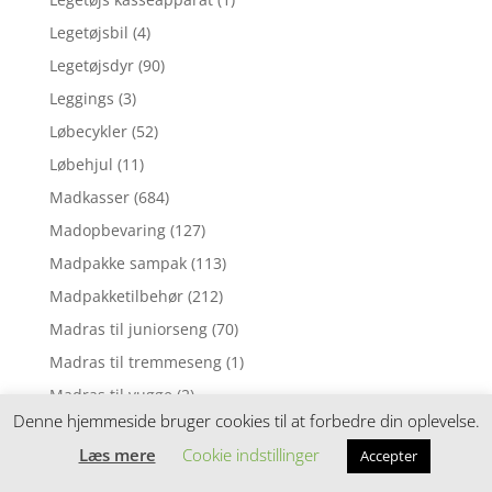
Legetøjsbil
(4)
Legetøjsdyr
(90)
Leggings
(3)
Løbecykler
(52)
Løbehjul
(11)
Madkasser
(684)
Madopbevaring
(127)
Madpakke sampak
(113)
Madpakketilbehør
(212)
Madras til juniorseng
(70)
Madras til tremmeseng
(1)
Madras til vugge
(2)
Denne hjemmeside bruger cookies til at forbedre din oplevelse.
Madrasser
(257)
Læs mere
Cookie indstillinger
Accepter
Mavebælter
(3)