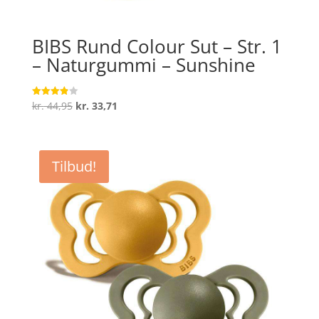
BIBS Rund Colour Sut – Str. 1
– Naturgummi – Sunshine
Den
Den
kr.
44,95
kr.
33,71
Vurderet
3.9
oprindelige
aktuelle
ud af 5
pris
pris
var:
er:
Tilbud!
kr. 44,95.
kr. 33,71.