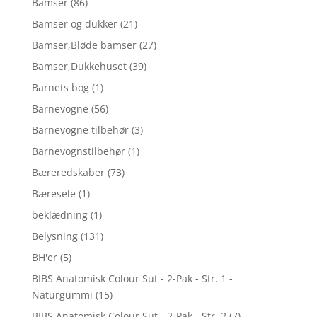
Bamser
(86)
Bamser og dukker
(21)
Bamser,Bløde bamser
(27)
Bamser,Dukkehuset
(39)
Barnets bog
(1)
Barnevogne
(56)
Barnevogne tilbehør
(3)
Barnevognstilbehør
(1)
Bæreredskaber
(73)
Bæresele
(1)
beklædning
(1)
Belysning
(131)
BH'er
(5)
BIBS Anatomisk Colour Sut - 2-Pak - Str. 1 -
Naturgummi
(15)
BIBS Anatomisk Colour Sut - 2-Pak - Str. 2
(7)