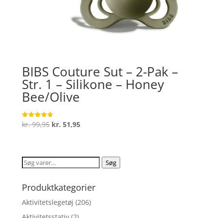
BIBS Couture Sut – 2-Pak –
Str. 1 – Silikone – Honey
Bee/Olive
Den
Den
kr.
99,95
kr.
51,95
Vurderet
4.7
oprindelige
aktuelle
ud af 5
pris
pris
var:
er:
Søg
Søg
kr. 99,95.
kr. 51,95.
efter:
Produktkategorier
Aktivitetslegetøj
(206)
Aktivitetsstativ
(2)