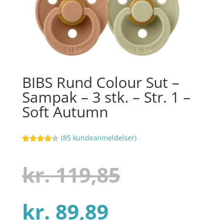
BIBS Rund Colour Sut –
Sampak – 3 stk. – Str. 1 –
Soft Autumn
(
85
kundeanmeldelser)
Bedømt
4
som
4.1
ud af 5
Den
kr.
119,85
baseret
på
kundebedø
mmelser
Den
oprindel
kr.
89,89