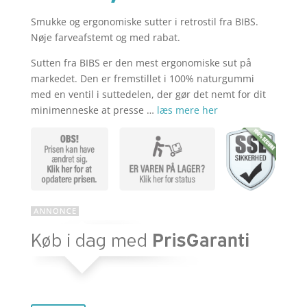
Smukke og ergonomiske sutter i retrostil fra BIBS.
aktuelle
pris
Nøje farveafstemt og med rabat.
Sutten fra BIBS er den mest ergonomiske sut på
pris
var:
markedet. Den er fremstillet i 100% naturgummi
med en ventil i suttedelen, der gør det nemt for dit
minimenneske at presse …
læs mere her
er:
kr. 119,85
kr. 89,89.