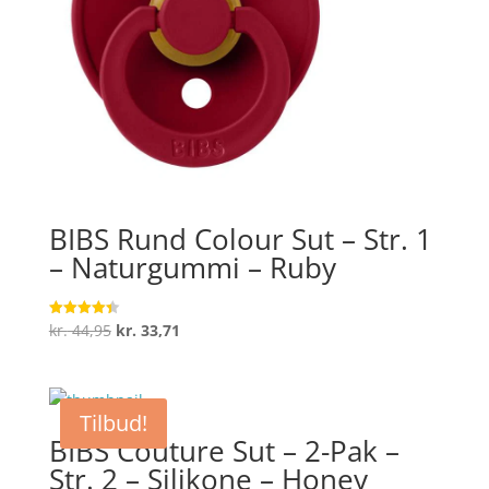
BIBS Rund Colour Sut – Str. 1
– Naturgummi – Ruby
Den
Den
kr.
44,95
kr.
33,71
Vurderet
4.4
oprindelige
aktuelle
ud af 5
pris
pris
var:
er:
Tilbud!
kr. 44,95.
kr. 33,71.
BIBS Couture Sut – 2-Pak –
Str. 2 – Silikone – Honey