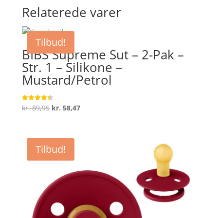
Relaterede varer
Tilbud!
BIBS Supreme Sut – 2-Pak –
Str. 1 – Silikone –
Mustard/Petrol
Den
Den
kr.
89,95
kr.
58,47
Vurderet
4.4
oprindelige
aktuelle
ud af 5
pris
pris
var:
er:
Tilbud!
kr. 89,95.
kr. 58,47.