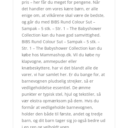
pris – her får du meget for pengene. Når
det handler om vores kære børn, er alle
enige om, at vilkårene skal være de bedste,
og går du med BIBS Rund Colour Sut –
Sampak – 5 stk. – Str. 1 – The Babyshower
Collection kan du have god samvittighed.
BIBS Rund Colour Sut – Sampak – 5 stk. –
Str. 1 – The Babyshower Collection kan du
købe hos Mammashop.dk. Vil du købe ny
klapvogne, ammepuder eller
knæbeskyttere, har vi det blandt alle de
varer, vi har samlet her. Er du bange for, at
barnevognen pludselig strejker, så er
vedligeholdelse essentiel. De ømme
punkter er typisk stel, hjul og tekstiler, så
vær ekstra opmærksom på dem. Hvis du
formår at vedligeholde barnevognen,
holder den både til første, andet og tredje
barn, og dit barn tager sig jo også bedre ud
i en ren og velholdt vogn.