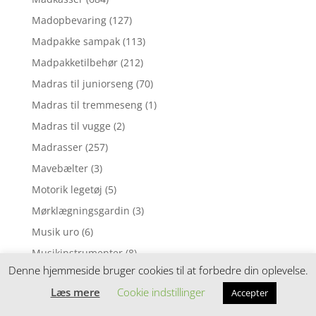
Madopbevaring
(127)
Madpakke sampak
(113)
Madpakketilbehør
(212)
Madras til juniorseng
(70)
Madras til tremmeseng
(1)
Madras til vugge
(2)
Madrasser
(257)
Mavebælter
(3)
Motorik legetøj
(5)
Mørklægningsgardin
(3)
Musik uro
(6)
Musikinstrumenter
(8)
Denne hjemmeside bruger cookies til at forbedre din oplevelse.
Musiklegetøj
(39)
Læs mere
Cookie indstillinger
Accepter
Myggenet
(1)