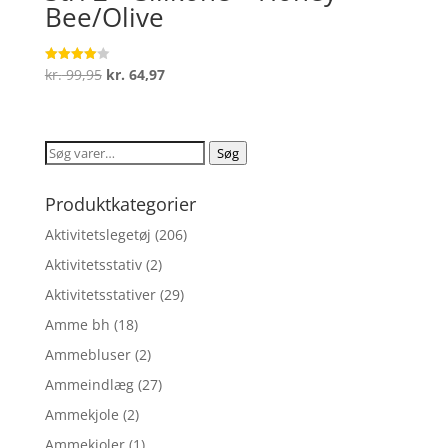
Bee/Olive
Den
Den
kr.
99,95
kr.
64,97
Vurderet
4
oprindelige
aktuelle
ud af 5
pris
pris
var:
er:
Søg
Søg
kr. 99,95.
kr. 64,97.
efter:
Produktkategorier
Aktivitetslegetøj
(206)
Aktivitetsstativ
(2)
Aktivitetsstativer
(29)
Amme bh
(18)
Ammebluser
(2)
Ammeindlæg
(27)
Ammekjole
(2)
Ammekjoler
(1)