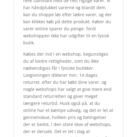
hele Danmark med de helt rigtige varer. Vi
har håndplukket varerne og blandt dem
kan du shoppe løs efter lækre varer, og der
kan klikkes køb på dette produkt. Køber du
varer online sparer du penge- fordi
webshoppen ikke har udgifter til en fysisk
butik.
Købes der ind i en webshop, begunstiges
du af bedre rettigheder, som du ikke
nødvendigvis får i fysiske butikker.
Lovgivningen dikterer min. 14 dages
returret. efter du har købt dine varer, og
nogle webshops har valgt at give mere end
standard returretten og giver meget
længere returtid. Husk også på, at du
online har et kæmpe udvalg, og det er let at
gennemskue, hvilken pris og betingelser
der er bedst, i den store skov af webshops,
der er derude. Det er let i dag at