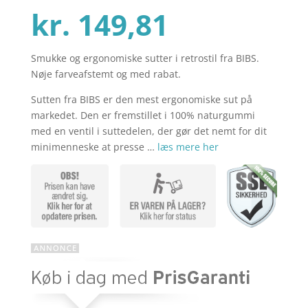
ømmels
Den
oprindel
kr.
149,81
er
Smukke og ergonomiske sutter i retrostil fra BIBS.
aktuelle
pris
Nøje farveafstemt og med rabat.
Sutten fra BIBS er den mest ergonomiske sut på
pris
var:
markedet. Den er fremstillet i 100% naturgummi
med en ventil i suttedelen, der gør det nemt for dit
minimenneske at presse …
læs mere her
er:
kr. 199,75
kr. 149,81