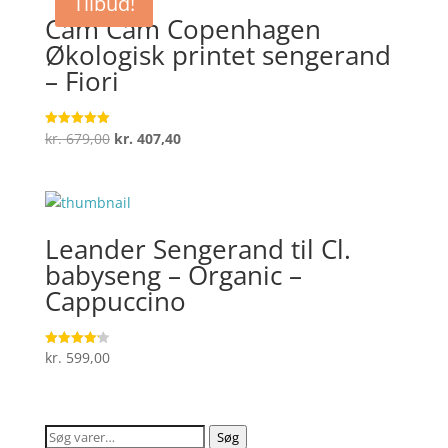
Tilbud!
kr. 249,00.
kr. 199,00.
Cam Cam Copenhagen
Økologisk printet sengerand
– Fiori
Den
Den
kr.
679,00
kr.
407,40
Vurderet
5
oprindelige
aktuelle
ud af 5
pris
pris
var:
er:
kr. 679,00.
kr. 407,40.
Leander Sengerand til Cl.
babyseng – Organic –
Cappuccino
kr.
599,00
Vurderet
4.2
ud af 5
Søg
Søg