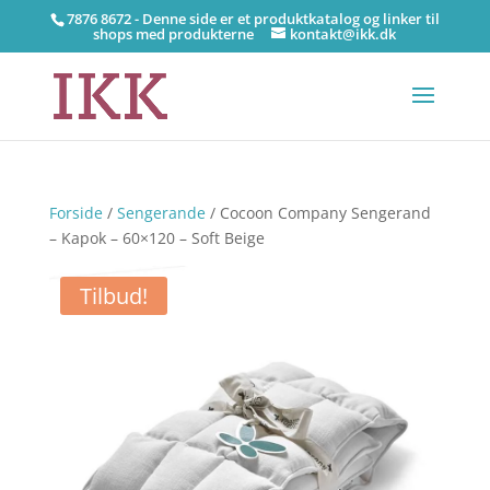
7876 8672 - Denne side er et produktkatalog og linker til
shops med produkterne
kontakt@ikk.dk
Forside
/
Sengerande
/ Cocoon Company Sengerand
– Kapok – 60×120 – Soft Beige
Tilbud!