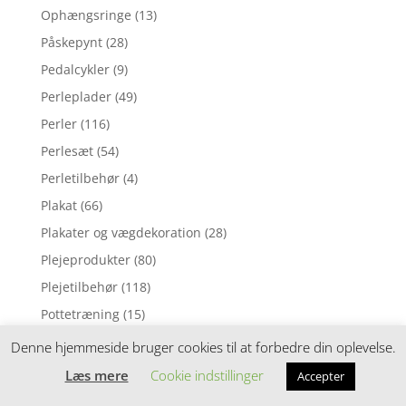
Ophængsringe
(13)
Påskepynt
(28)
Pedalcykler
(9)
Perleplader
(49)
Perler
(116)
Perlesæt
(54)
Perletilbehør
(4)
Plakat
(66)
Plakater og vægdekoration
(28)
Plejeprodukter
(80)
Plejetilbehør
(118)
Pottetræning
(15)
Pude
(1)
Denne hjemmeside bruger cookies til at forbedre din oplevelse.
Pusleborde
(84)
Læs mere
Cookie indstillinger
Accepter
Puslepude
(1)