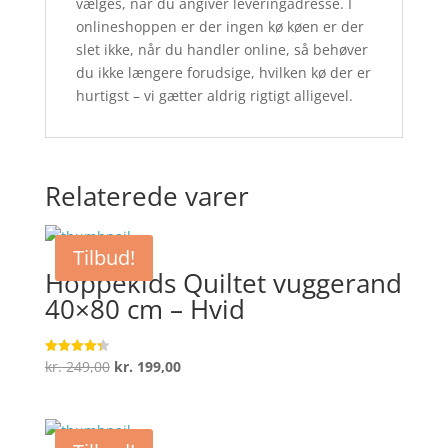
vælges, når du angiver leveringadresse. I
onlineshoppen er der ingen kø køen er der
slet ikke, når du handler online, så behøver
du ikke længere forudsige, hvilken kø der er
hurtigst – vi gætter aldrig rigtigt alligevel.
Relaterede varer
Tilbud!
Hoppekids Quiltet vuggerand
40×80 cm – Hvid
Den
Den
kr.
249,00
kr.
199,00
Vurderet
4.3
oprindelige
aktuelle
ud af 5
pris
pris
var:
er: