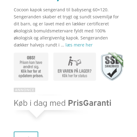
Cocoon kapok sengerand til babyseng 60×120.
aktuelle
pris
Sengeranden skaber et trygt og sundt sovemiljø for
dit barn, og er lavet med en lækker certificeret
økologisk bomuldsmetervare fyldt med 100%
pris
var:
økologisk og allergivenlig kapok. Sengeranden
dækker halvejs rundt i …
læs mere her
er:
kr. 419,00
kr. 282,95