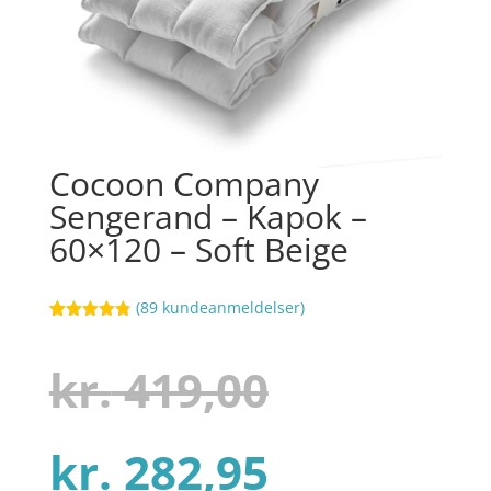
Cocoon Company
Sengerand – Kapok –
60×120 – Soft Beige
(
89
kundeanmeldelser)
Bedømt
57
som
4.8
ud af 5
Den
kr.
419,00
baseret på
kundebedøm
melser
Den
oprindel
kr.
282,95