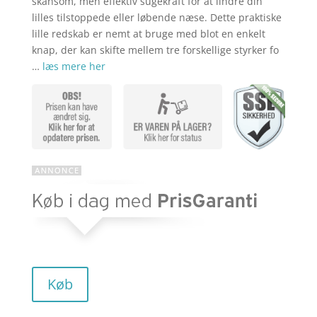
aktuelle
pris
skånsom, men effektiv sugekraft for at lindre din
lilles tilstoppede eller løbende næse. Dette praktiske
lille redskab er nemt at bruge med blot en enkelt
pris
var:
knap, der kan skifte mellem tre forskellige styrker fo
…
læs mere her
er:
kr. 399,00
kr. 319,20
Køb