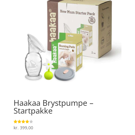
Haakaa Brystpumpe –
Startpakke
kr.
399,00
Vurderet
4
ud af 5