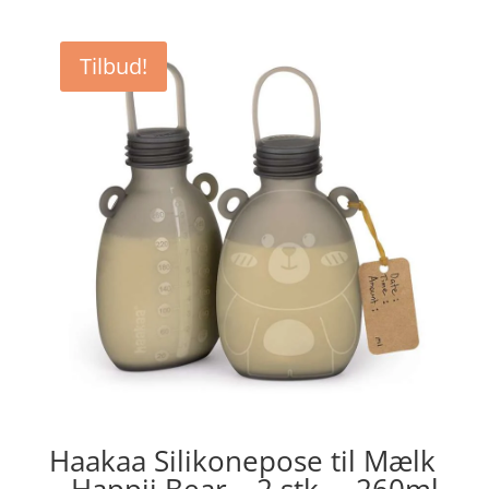
Tilbud!
Haakaa Silikonepose til Mælk
– Happii Bear – 2 stk. – 260ml