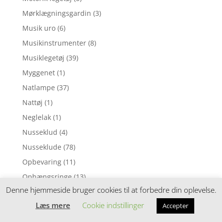
Mørklægningsgardin
(3)
Musik uro
(6)
Musikinstrumenter
(8)
Musiklegetøj
(39)
Myggenet
(1)
Natlampe
(37)
Nattøj
(1)
Neglelak
(1)
Nusseklud
(4)
Nusseklude
(78)
Opbevaring
(11)
Ophængsringe
(13)
Denne hjemmeside bruger cookies til at forbedre din oplevelse.
Påskepynt
(28)
Læs mere
Cookie indstillinger
Accepter
Pedalcykler
(9)
Perleplader
(49)