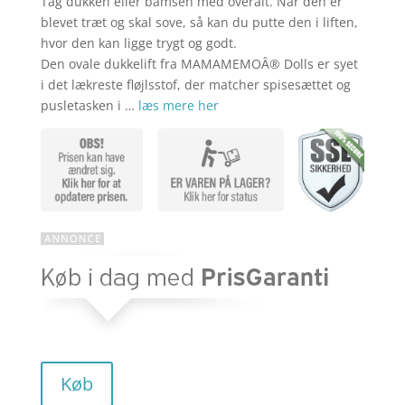
Tag dukken eller bamsen med overalt. Når den er
aktuelle
pris
blevet træt og skal sove, så kan du putte den i liften,
hvor den kan ligge trygt og godt.
Den ovale dukkelift fra MAMAMEMOÂ® Dolls er syet
pris
var:
i det lækreste fløjlsstof, der matcher spisesættet og
pusletasken i …
læs mere her
er:
kr. 319,95
kr. 207,97
Køb