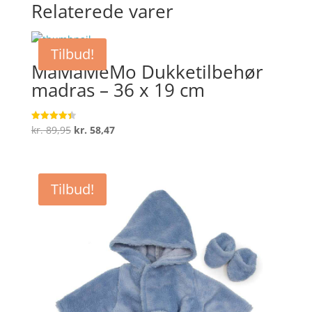
Relaterede varer
Tilbud!
MaMaMeMo Dukketilbehør
madras – 36 x 19 cm
Den
Den
kr.
89,95
kr.
58,47
Vurderet
4.4
oprindelige
aktuelle
ud af 5
pris
pris
var:
er:
Tilbud!
kr. 89,95.
kr. 58,47.