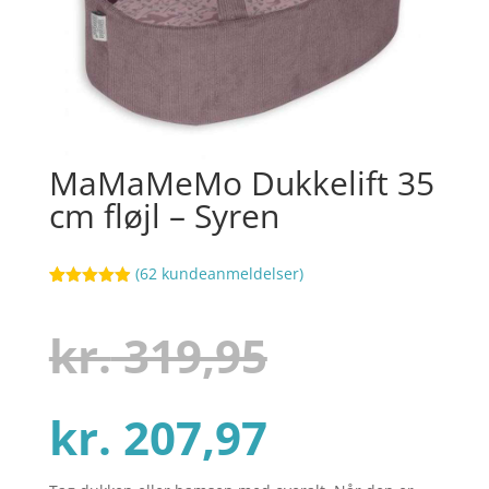
MaMaMeMo Dukkelift 35
cm fløjl – Syren
(
62
kundeanmeldelser)
Bedømt
82
som
4.9
ud af 5
Den
kr.
319,95
baseret på
kundebedøm
melser
Den
oprindel
kr.
207,97