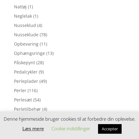
Nattøj
(1)
Neglelak
(1)
Nusseklud
(4)
Nusseklude
(78)
Opbevaring
(11)
Ophængsringe
(13)
Påskepynt
(28)
Pedalcykler
(9)
Perleplader
(49)
Perler
(116)
Perlesæt
(54)
Perletilbehør
(4)
Plakat
(66)
Denne hjemmeside bruger cookies til at forbedre din oplevelse.
Plakater og vægdekoration
(28)
Læs mere
Cookie indstillinger
Accepter
Plejeprodukter
(80)