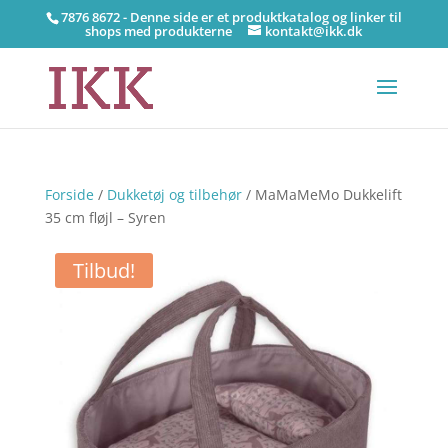
7876 8672 - Denne side er et produktkatalog og linker til
shops med produkterne
kontakt@ikk.dk
Forside
/
Dukketøj og tilbehør
/ MaMaMeMo Dukkelift
35 cm fløjl – Syren
Tilbud!