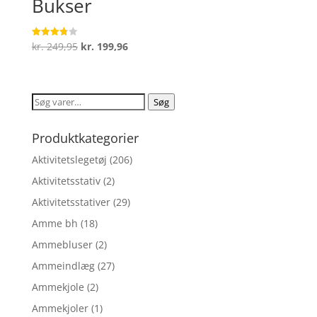
Bukser
Den
Den
kr.
249,95
kr.
199,96
Vurderet
3.8
oprindelige
aktuelle
ud af 5
pris
pris
var:
er:
Søg
Søg
kr. 249,95.
kr. 199,96.
efter:
Produktkategorier
Aktivitetslegetøj
(206)
Aktivitetsstativ
(2)
Aktivitetsstativer
(29)
Amme bh
(18)
Ammebluser
(2)
Ammeindlæg
(27)
Ammekjole
(2)
Ammekjoler
(1)