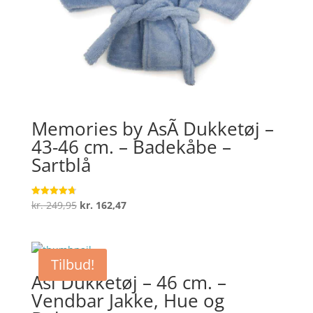
Memories by AsÃ­ Dukketøj –
43-46 cm. – Badekåbe –
Sartblå
Den
Den
kr.
249,95
kr.
162,47
Vurderet
4.7
oprindelige
aktuelle
ud af 5
pris
pris
var:
er:
Tilbud!
kr. 249,95.
kr. 162,47.
Asi Dukketøj – 46 cm. –
Vendbar Jakke, Hue og