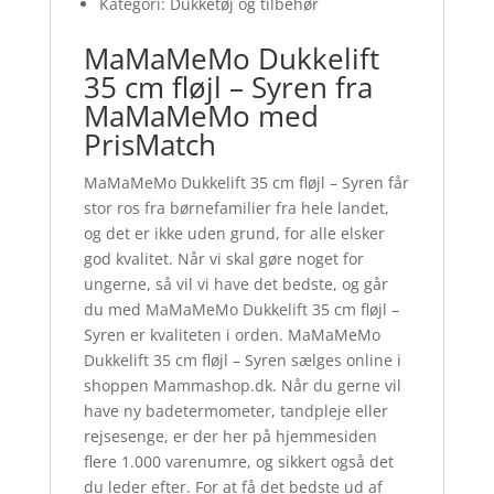
Kategori: Dukketøj og tilbehør
MaMaMeMo Dukkelift
35 cm fløjl – Syren fra
MaMaMeMo med
PrisMatch
MaMaMeMo Dukkelift 35 cm fløjl – Syren får
stor ros fra børnefamilier fra hele landet,
og det er ikke uden grund, for alle elsker
god kvalitet. Når vi skal gøre noget for
ungerne, så vil vi have det bedste, og går
du med MaMaMeMo Dukkelift 35 cm fløjl –
Syren er kvaliteten i orden. MaMaMeMo
Dukkelift 35 cm fløjl – Syren sælges online i
shoppen Mammashop.dk. Når du gerne vil
have ny badetermometer, tandpleje eller
rejsesenge, er der her på hjemmesiden
flere 1.000 varenumre, og sikkert også det
du leder efter. For at få det bedste ud af