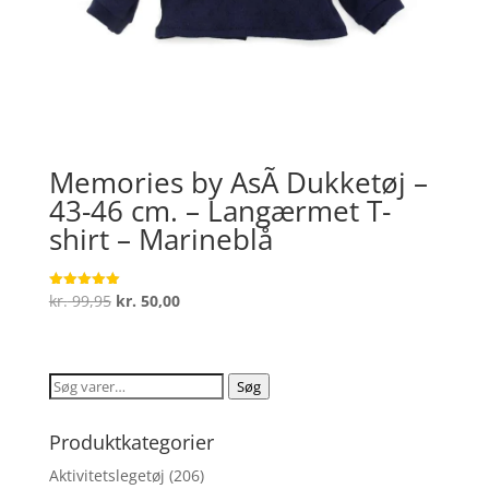
Memories by AsÃ­ Dukketøj –
43-46 cm. – Langærmet T-
shirt – Marineblå
Den
Den
kr.
99,95
kr.
50,00
Vurderet
5
oprindelige
aktuelle
ud af 5
pris
pris
var:
er:
Søg
Søg
kr. 99,95.
kr. 50,00.
efter:
Produktkategorier
Aktivitetslegetøj
(206)