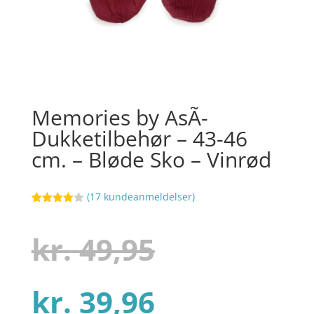
Memories by AsÃ­
Dukketilbehør – 43-46
cm. – Bløde Sko – Vinrød
(
17
kundeanmeldelser)
Bedømt
7
som
4
ud af 5
Den
kr.
49,95
baseret
på
kundebed
ømmelse
r
Den
oprindelig
kr.
39,96