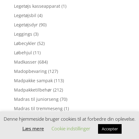
Legetøjs kasseapparat
(1)
Legetøjsbil
(4)
Legetøjsdyr
(90)
Leggings
(3)
Løbecykler
(52)
Løbehjul
(11)
Madkasser
(684)
Madopbevaring
(127)
Madpakke sampak
(113)
Madpakketilbehør
(212)
Madras til juniorseng
(70)
Madras til tremmeseng
(1)
Madras til vugge
(2)
Denne hjemmeside bruger cookies til at forbedre din oplevelse.
Madrasser
(257)
Læs mere
Cookie indstillinger
Accepter
Mavebælter
(3)