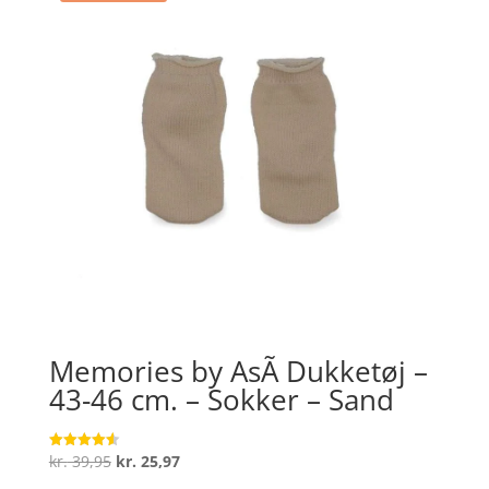
Memories by AsÃ­ Dukketøj –
43-46 cm. – Sokker – Sand
Den
Den
kr.
39,95
kr.
25,97
Vurderet
4.6
oprindelige
aktuelle
ud af 5