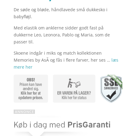
De søde og bløde, håndlavede små dukkesko i
aktuelle
pris
babyfløjl.
Med elastik om anklerne sidder godt fast på
pris
var:
dukkerne Leo, Leonora, Pablo og Maria, som de
passer til.
Skoene indgår i miks og match kollektionen
er:
kr. 49,95.
Memories by AsÃ­ og fås i flere farver, her ses …
læs
mere her
kr. 39,96.