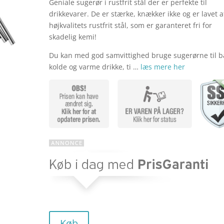
Geniale sugerør i rustfrit stål der er perfekte til
oprinde
drikkevarer. De er stærke, knækker ikke og er lavet a
højkvalitets rustfrit stål, som er garanteret fri for
skadelig kemi!
pris
Du kan med god samvittighed bruge sugerørne til 
kolde og varme drikke, ti …
læs mere her
var:
kr. 39,0
Køb