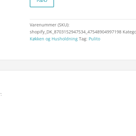
Varenummer (SKU):
shopify_DK_8703152947534_47548904997198
Katego
Køkken og Husholdning
Tag:
Pulito
: