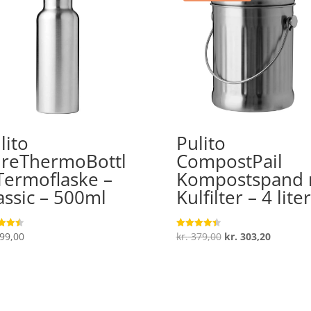
lito
Pulito
reThermoBottl
CompostPail
Termoflaske –
Kompostspand 
assic – 500ml
Kulfilter – 4 liter
Den
Den
99,00
kr.
379,00
kr.
303,20
ret
Vurderet
4.4
oprindelige
aktuelle
 5
ud af 5
pris
pris
var:
er:
kr. 379,00.
kr. 303,2