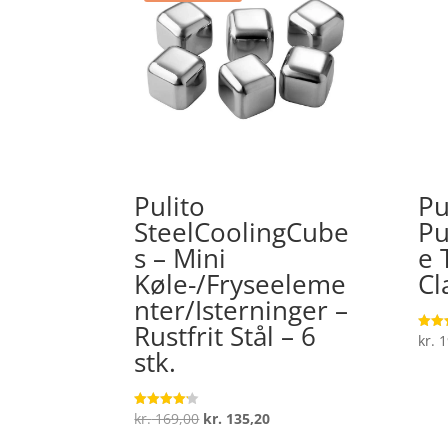
Pulito
Pu
SteelCoolingCube
Pu
s – Mini
e 
Køle-/Fryseeleme
Cl
nter/Isterninger –
Rustfrit Stål – 6
kr.
1
Vurde
4.5
stk.
ud af
Den
Den
kr.
169,00
kr.
135,20
Vurderet
4.1
oprindelige
aktuelle
ud af 5