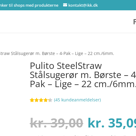
inker til shops med produkterne
kontakt@ikk.dk
lStraw Stålsugerør m. Børste – 4-Pak – Lige – 22 cm./6mm.
Pulito SteelStraw
Stålsugerør m. Børste – 4
Pak – Lige – 22 cm./6mm
(
45
kundeanmeldelser)
Bedømt
62
som
4.2
ud af 5
Den
kr.
39,00
kr.
35,0
baseret
på
kundebedø
mmelser