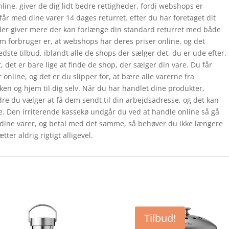
line, giver de dig lidt bedre rettigheder, fordi webshops er
 får med dine varer 14 dages returret. efter du har foretaget dit
der giver mere der kan forlænge din standard returret med både
om forbruger er, at webshops har deres priser online, og det
edste tilbud, iblandt alle de shops der sælger det, du er ude efter.
, det er bare lige at finde de shop, der sælger din vare. Du får
online, og det er du slipper for, at bære alle varerne fra
en og hjem til dig selv. Når du har handlet dine produkter,
e du vælger at få dem sendt til din arbejdsadresse, og det kan
se. Den irriterende kassekø undgår du ved at handle online så gå
t dine varer, og betal med det samme, så behøver du ikke længere
tter aldrig rigtigt alligevel.
Tilbud!