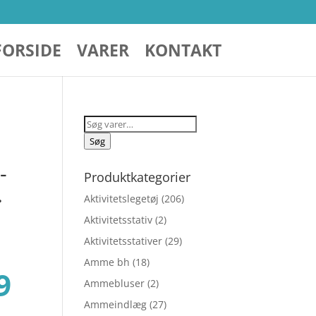
FORSIDE
VARER
KONTAKT
Søg
efter:
Søg
-
Produktkategorier
.
Aktivitetslegetøj
(206)
Aktivitetsstativ
(2)
Aktivitetsstativer
(29)
Amme bh
(18)
Den
9
Ammebluser
(2)
Ammeindlæg
(27)