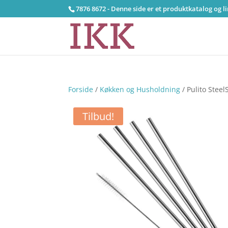
7876 8672 - Denne side er et produktkatalog og l
Forside
/
Køkken og Husholdning
/ Pulito Stee
Tilbud!