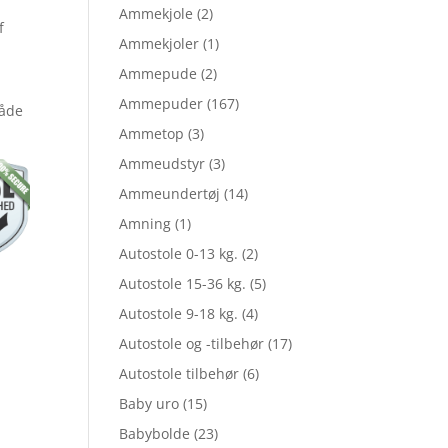
lige
aktuelle
Ammekjole
(2)
f
Ammekjoler
(1)
Ammepude
(2)
pris
Ammepuder
(167)
både
Ammetop
(3)
er:
Ammeudstyr
(3)
Ammeundertøj
(14)
Amning
(1)
0.
kr. 35,09.
Autostole 0-13 kg.
(2)
Autostole 15-36 kg.
(5)
Autostole 9-18 kg.
(4)
Autostole og -tilbehør
(17)
Autostole tilbehør
(6)
Baby uro
(15)
Babybolde
(23)