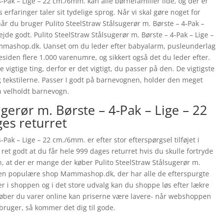
4-Pak – Lige – 22 cm./6mm. kan alle børnefamilier lide, og der er
erfaringer taler sit tydelige sprog. Når vi skal gøre noget for
 når du bruger Pulito SteelStraw Stålsugerør m. Børste – 4-Pak –
ejde godt. Pulito SteelStraw Stålsugerør m. Børste – 4-Pak – Lige –
mmashop.dk. Uanset om du leder efter babyalarm, pusleunderlag
siden flere 1.000 varenumre, og sikkert også det du leder efter.
igtige ting, derfor er det vigtigt, du passer på den. De vigtigste
og tekstilerne. Passer I godt på barnevognen, holder den meget
n velholdt barnevogn.
ugerør m. Børste – 4-Pak – Lige – 22
es returret
-Pak – Lige – 22 cm./6mm. er efter stor efterspørgsel tilføjet i
et godt at du får hele 999 dages returret hvis du skulle fortryde
n, at der er mange der køber Pulito SteelStraw Stålsugerør m.
 den populære shop Mammashop.dk, der har alle de efterspurgte
er i shoppen og i det store udvalg kan du shoppe løs efter lækre
 Køber du varer online kan priserne være lavere- når webshoppen
bruger, så kommer det dig til gode.