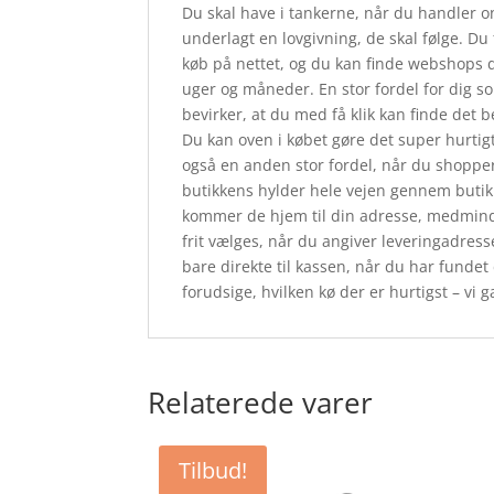
Du skal have i tankerne, når du handler on
underlagt en lovgivning, de skal følge. Du
køb på nettet, og du kan finde webshops 
uger og måneder. En stor fordel for dig s
bevirker, at du med få klik kan finde det b
Du kan oven i købet gøre det super hurtigt
også en anden stor fordel, når du shopper 
butikkens hylder hele vejen gennem butikk
kommer de hjem til din adresse, medmindr
frit vælges, når du angiver leveringadres
bare direkte til kassen, når du har funde
forudsige, hvilken kø der er hurtigst – vi gæ
Relaterede varer
Tilbud!