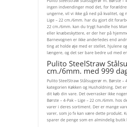
Pulito SteelStraw Stålsugerør m. Børste – 
ingen indvendinger mod det, for forældres 
ungerne, vil vi ikke gå ned på kvalitet, og
Lige – 22 cm./6mm. har du gjort dit forarb
22 cm./6mm. kan du trygt handle hos Ma
eller knæbeskyttere, er der her på hjemme
Barnevognen er ikke anderledes end andre v
ting at holde øje med er stellet, hjulene 
længere, og det ser bare bedre ud med e
Pulito SteelStraw Ståls
cm./6mm. med 999 dag
Pulito SteelStraw Stålsugerør m. Børste – 4
kategorien Køkken og Husholdning. Det er r
dit køb din vare. Det overrasker ikke noge
Børste – 4-Pak – Lige – 22 cm./6mm. hos
varer i deres sortiment. Der er mange var
varer, som jo fx kan være dette produkt.
sparer de penge som en almindelig butik 