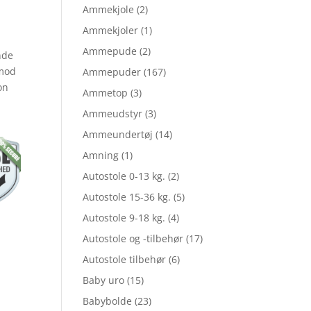
elige
Ammekjole
(2)
Ammekjoler
(1)
Ammepude
(2)
nde
le
 mod
Ammepuder
(167)
on
Ammetop
(3)
Ammeudstyr
(3)
r
Ammeundertøj
(14)
Amning
(1)
,00.
Autostole 0-13 kg.
(2)
Autostole 15-36 kg.
(5)
,95.
Autostole 9-18 kg.
(4)
Autostole og -tilbehør
(17)
Autostole tilbehør
(6)
Baby uro
(15)
Babybolde
(23)