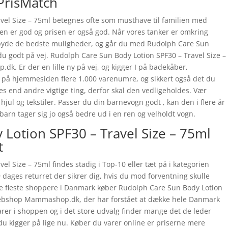
PrisMatch
vel Size – 75ml betegnes ofte som musthave til familien med
ten er god og prisen er også god. Når vores tanker er omkring
 tilbyde de bedste muligheder, og går du med Rudolph Care Sun
 du godt på vej. Rudolph Care Sun Body Lotion SPF30 – Travel Size –
. Er der en lille ny på vej, og kigger I på badekåber,
r på hjemmesiden flere 1.000 varenumre, og sikkert også det du
es end andre vigtige ting, derfor skal den vedligeholdes. Vær
ul og tekstiler. Passer du din barnevogn godt , kan den i flere år
barn tager sig jo også bedre ud i en ren og velholdt vogn.
Lotion SPF30 – Travel Size – 75ml
t
l Size – 75ml findes stadig i Top-10 eller tæt på i kategorien
dages returret der sikrer dig, hvis du mod forventning skulle
t de fleste shoppere i Danmark køber Rudolph Care Sun Body Lotion
 webshop Mammashop.dk, der har forstået at dække hele Danmark
arer i shoppen og i det store udvalg finder mange det de leder
 du kigger på lige nu. Køber du varer online er priserne mere