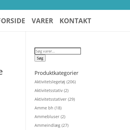
FORSIDE
VARER
KONTAKT
Søg
efter:
Søg
e
Produktkategorier
Aktivitetslegetøj
(206)
Aktivitetsstativ
(2)
Aktivitetsstativer
(29)
Amme bh
(18)
Ammebluser
(2)
Ammeindlæg
(27)