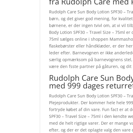
fra Rudolph Care med 
Rudolph Care Sun Body Lotion SPF30 – Tra
børn, og det giver god mening, for kvalite
børnene, er der ingen tvivl om, at vi vil
Body Lotion SPF30 – Travel Size – 75ml er
75ml sælges online i shoppen Mammashop.dk
flaskebørster eller håndklæder, er der he
leder efter. Barnevognen er ikke anderled
særlig opmærksom på barnevognens stel, hj
være den fsste partner på gåturen, og dit 
Rudolph Care Sun Body 
med 999 dages returre
Rudolph Care Sun Body Lotion SPF30 – Trave
Plejeprodukter. Der kommer hele hele 999 
fortryde købet af din vare. Fun fact er a
SPF30 – Travel Size – 75ml i den kendte
med de helt rigtige varer. Der er mange v
efter, og der er det oplagte valg den vare