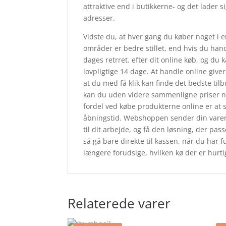
attraktive end i butikkerne- og det lader 
adresser.
Vidste du, at hver gang du køber noget i 
områder er bedre stillet, end hvis du hand
dages retrret. efter dit online køb, og d
lovpligtige 14 dage. At handle online giver
at du med få klik kan finde det bedste ti
kan du uden videre sammenligne priser når
fordel ved købe produkterne online er at s
åbningstid. Webshoppen sender din varer d
til dit arbejde, og få den løsning, der pa
så gå bare direkte til kassen, når du har
længere forudsige, hvilken kø der er hurtigs
Relaterede varer