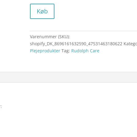
Køb
Varenummer (SKU):
shopify_DK_8696161632590_47531463180622
Katego
Plejeprodukter
Tag:
Rudolph Care
: