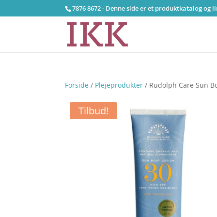
7876 8672 - Denne side er et produktkatalog og l
Forside
/
Plejeprodukter
/ Rudolph Care Sun Bod
Tilbud!