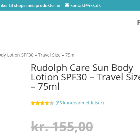
inker til shops med produkterne
kontakt@ikk.dk
y Lotion SPF30 – Travel Size – 75ml
Rudolph Care Sun Body
Lotion SPF30 – Travel Siz
– 75ml
(
65
kundeanmeldelser)
Bedømt
74
som
4.1
ud af 5
Den
kr.
155,00
baseret
på
kundebedø
mmelser