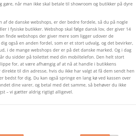
sig gøre, når man ikke skal betale til showroom og butikker på dyre
en af de danske webshops, er der bedre fordele, så du på nogle
ler I fysiske butikker. Webshop skal følge dansk lov, der giver 14
u kan finde webshops der giver mere som ligger udover de
 dig også en anden fordel, som er et stort udvalg, og det bevirker,
lbud, i de mange webshops der er på det danske marked. Og i dag
 du sidder på toilettet med din mobiltelefon. Den helt stort
lippe for, at være afhængig af at nå at handle i butikkens
irekte til din adresse, hvis du ikke har valgt at få dem sendt hen
sser bedst for dig. Du kan også springe en lang kø ved kassen over
 fundet dine varer, og betal med det samme, så behøver du ikke
t – vi gætter aldrig rigtigt alligevel.