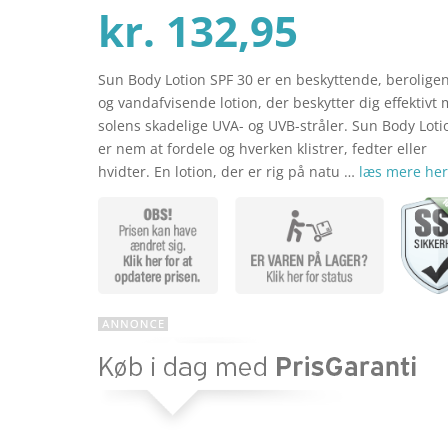
Den
oprind
kr.
132,95
Sun Body Lotion SPF 30 er en beskyttende, berolige
aktuel
pris
og vandafvisende lotion, der beskytter dig effektivt
solens skadelige UVA- og UVB-stråler. Sun Body Loti
er nem at fordele og hverken klistrer, fedter eller
pris
var:
hvidter. En lotion, der er rig på natu …
læs mere he
er:
kr. 155
kr. 132