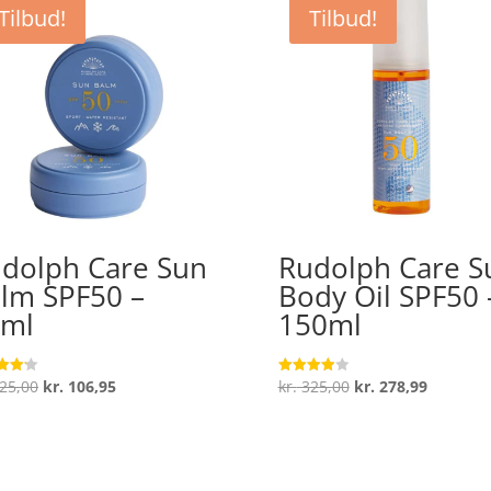
Tilbud!
Tilbud!
dolph Care Sun
Rudolph Care S
lm SPF50 –
Body Oil SPF50 
0ml
150ml
Den
Den
Den
Den
25,00
kr.
106,95
kr.
325,00
kr.
278,99
ret
Vurderet
4
oprindelige
aktuelle
oprindelige
aktuelle
 5
ud af 5
pris
pris
pris
pris
var:
er:
var:
er:
kr. 125,00.
kr. 106,95.
kr. 325,00.
kr. 278,9