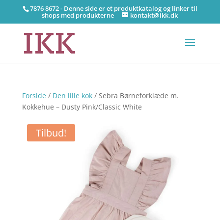
7876 8672 - Denne side er et produktkatalog og linker til
shops med produkterne
kontakt@ikk.dk
Forside
/
Den lille kok
/ Sebra Børneforklæde m.
Kokkehue – Dusty Pink/Classic White
Tilbud!