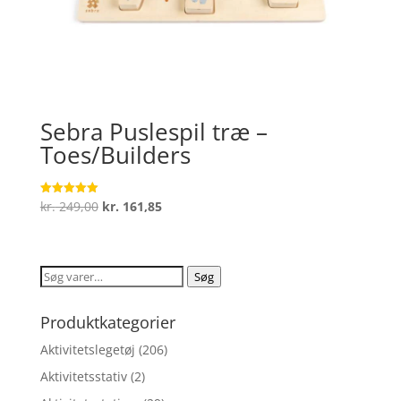
Sebra Puslespil træ –
Toes/Builders
Den
Den
kr.
249,00
kr.
161,85
Vurderet
5
oprindelige
aktuelle
ud af 5
pris
pris
var:
er:
Søg
Søg
kr. 249,00.
kr. 161,85.
efter:
Produktkategorier
Aktivitetslegetøj
(206)
Aktivitetsstativ
(2)