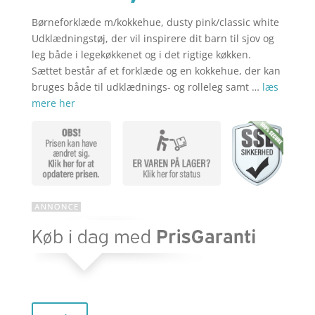
Børneforklæde m/kokkehue, dusty pink/classic white
aktuelle
pris
Udklædningstøj, der vil inspirere dit barn til sjov og
leg både i legekøkkenet og i det rigtige køkken.
Sættet består af et forklæde og en kokkehue, der kan
pris
var:
bruges både til udklædnings- og rolleleg samt …
læs
mere her
er:
kr. 229,00
kr. 183,20