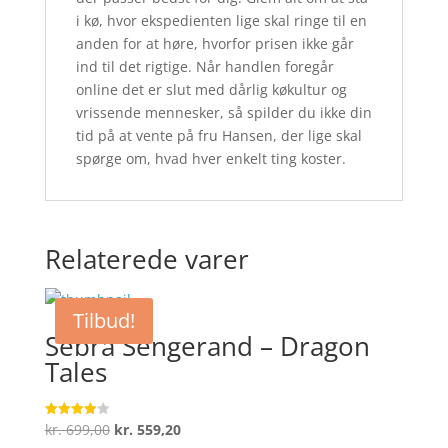
i kø, hvor ekspedienten lige skal ringe til en
anden for at høre, hvorfor prisen ikke går
ind til det rigtige. Når handlen foregår
online det er slut med dårlig køkultur og
vrissende mennesker, så spilder du ikke din
tid på at vente på fru Hansen, der lige skal
spørge om, hvad hver enkelt ting koster.
Relaterede varer
Tilbud!
Sebra Sengerand – Dragon
Tales
Den
Den
kr.
699,00
kr.
559,20
Vurderet
4