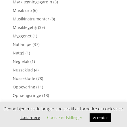
Mørklægningsgardin
(3)
Musik uro
(6)
Musikinstrumenter
(8)
Musiklegetøj
(39)
Myggenet
(1)
Natlampe
(37)
Nattøj
(1)
Neglelak
(1)
Nusseklud
(4)
Nusseklude
(78)
Opbevaring
(11)
Ophængsringe
(13)
Påskepynt
(28)
Denne hjemmeside bruger cookies til at forbedre din oplevelse.
Pedalcykler
(9)
Læs mere
Cookie indstillinger
Accepter
Perleplader
(49)