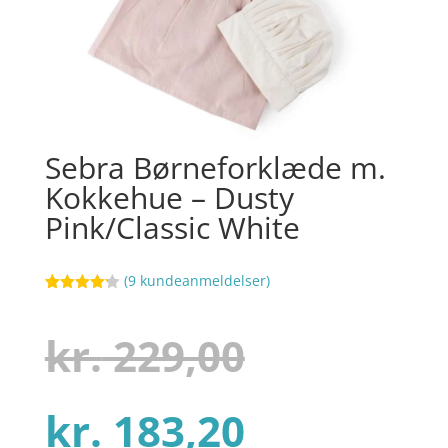
Sebra Børneforklæde m.
Kokkehue – Dusty
Pink/Classic White
(
9
kundeanmeldelser)
Bedømt
43
som
4.2
ud af 5
Den
kr.
229,00
baseret
på
kundebedø
mmelser
Den
oprindel
kr.
183,20