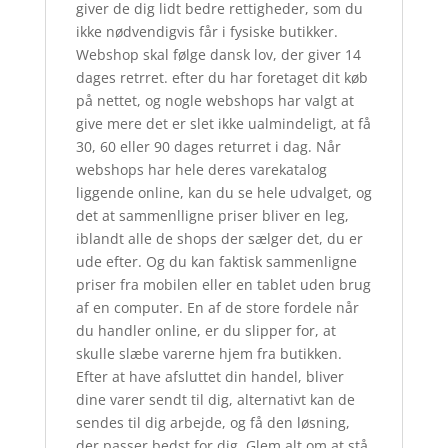
giver de dig lidt bedre rettigheder, som du
ikke nødvendigvis får i fysiske butikker.
Webshop skal følge dansk lov, der giver 14
dages retrret. efter du har foretaget dit køb
på nettet, og nogle webshops har valgt at
give mere det er slet ikke ualmindeligt, at få
30, 60 eller 90 dages returret i dag. Når
webshops har hele deres varekatalog
liggende online, kan du se hele udvalget, og
det at sammenlligne priser bliver en leg,
iblandt alle de shops der sælger det, du er
ude efter. Og du kan faktisk sammenligne
priser fra mobilen eller en tablet uden brug
af en computer. En af de store fordele når
du handler online, er du slipper for, at
skulle slæbe varerne hjem fra butikken.
Efter at have afsluttet din handel, bliver
dine varer sendt til dig, alternativt kan de
sendes til dig arbejde, og få den løsning,
der passer bedst for dig. Glem alt om at stå