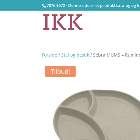
7876 8672 - Denne side er et produktkatalog og l
Forside
/
Stel og bestik
/ Sebra MUMS – Rumindde
Tilbud!