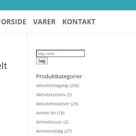
FORSIDE
VARER
KONTAKT
Søg
efter:
Søg
lt
Produktkategorier
Aktivitetslegetøj
(206)
Aktivitetsstativ
(2)
Aktivitetsstativer
(29)
Amme bh
(18)
Ammebluser
(2)
elige
Ammeindlæg
(27)