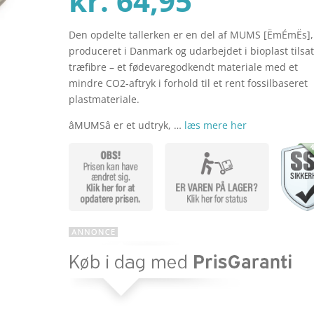
kr.
64,95
Den opdelte tallerken er en del af MUMS [ËmÉmËs],
aktuelle
pris
produceret i Danmark og udarbejdet i bioplast tilsa
træfibre – et fødevaregodkendt materiale med et
mindre CO2-aftryk i forhold til et rent fossilbaseret
pris
var:
plastmateriale.
âMUMSâ er et udtryk, …
læs mere her
er:
kr. 109
kr. 64,95