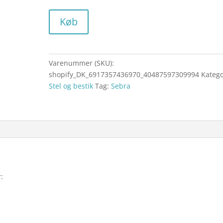
Køb
Varenummer (SKU):
shopify_DK_6917357436970_40487597309994
Katego
Stel og bestik
Tag:
Sebra
: