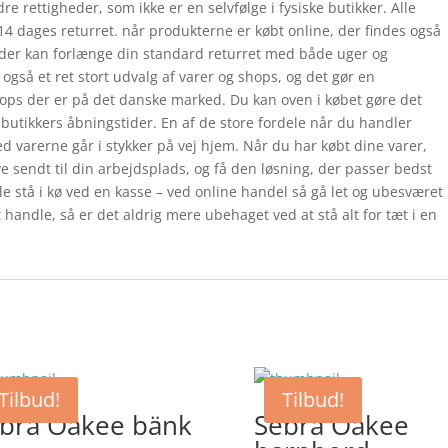
re rettigheder, som ikke er en selvfølge i fysiske butikker. Alle
4 dages returret. når produkterne er købt online, der findes også
der kan forlænge din standard returret med både uger og
gså et ret stort udvalg af varer og shops, og det gør en
ps der er på det danske marked. Du kan oven i købet gøre det
 butikkers åbningstider. En af de store fordele når du handler
d varerne går i stykker på vej hjem. Når du har købt dine varer,
ve sendt til din arbejdsplads, og få den løsning, der passer bedst
ulle stå i kø ved en kasse – ved online handel så gå let og ubesværet
 handle, så er det aldrig mere ubehaget ved at stå alt for tæt i en
Tilbud!
Tilbud!
bra Oakee bänk
Sebra Oakee