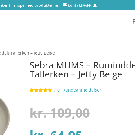
inker til shops med produkterne
kontakt@ikk.dk
lt Tallerken – Jetty Beige
Sebra MUMS – Rumindde
Tallerken – Jetty Beige
(
101
kundeanmeldelser)
Bedømt
72
som
4.9
ud af 5
Den
kr.
109,00
baseret på
kundebedøm
melser
Den
oprind