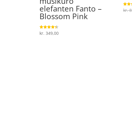
musikuro
elefanten Fanto –
kr.
8
Vurde
4.6
Blossom Pink
ud af
kr.
349,00
Vurderet
4.4
ud af 5