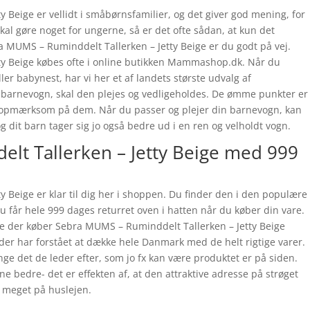
 Beige er vellidt i småbørnsfamilier, og det giver god mening, for
skal gøre noget for ungerne, så er det ofte sådan, at kun det
a MUMS – Ruminddelt Tallerken – Jetty Beige er du godt på vej.
ty Beige købes ofte i online butikken Mammashop.dk. Når du
ller babynest, har vi her et af landets største udvalg af
n barnevogn, skal den plejes og vedligeholdes. De ømme punkter er
stra opmærksom på dem. Når du passer og plejer din barnevogn, kan
g dit barn tager sig jo også bedre ud i en ren og velholdt vogn.
lt Tallerken – Jetty Beige med 999
 Beige er klar til dig her i shoppen. Du finder den i den populære
 du får hele 999 dages returret oven i hatten når du køber din vare.
ge der køber Sebra MUMS – Ruminddelt Tallerken – Jetty Beige
 har forstået at dække hele Danmark med de helt rigtige varer.
e det de leder efter, som jo fx kan være produktet er på siden.
e bedre- det er effekten af, at den attraktive adresse på strøget
 meget på huslejen.