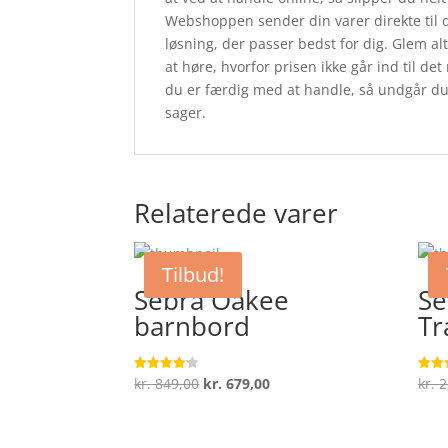
Webshoppen sender din varer direkte til di
løsning, der passer bedst for dig. Glem alt
at høre, hvorfor prisen ikke går ind til det
du er færdig med at handle, så undgår du
sager.
Relaterede varer
Tilbud!
Sebra Oakee
Se
barnbord
Tr
Den
Den
kr.
849,00
kr.
679,00
kr.
2
Vurderet
Vurde
4.1
4.3
oprindelige
aktuelle
ud af 5
ud af
pris
pris