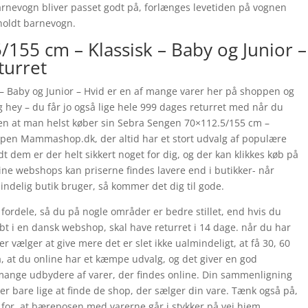
barnevogn bliver passet godt på, forlænges levetiden på vognen
lholdt barnevogn.
155 cm – Klassisk – Baby og Junior –
turret
– Baby og Junior – Hvid er en af mange varer her på shoppen og
g hey – du får jo også lige hele 999 dages returret med når du
den at man helst køber sin Sebra Sengen 70×112.5/155 cm –
oppen Mammashop.dk, der altid har et stort udvalg af populære
t dem er der helt sikkert noget for dig, og der kan klikkes køb på
line webshops kan priserne findes lavere end i butikker- når
delig butik bruger, så kommer det dig til gode.
fordele, så du på nogle områder er bedre stillet, end hvis du
øbt i en dansk webshop, skal have returret i 14 dage. når du har
r vælger at give mere det er slet ikke ualmindeligt, at få 30, 60
å, at du online har et kæmpe udvalg, og det giver en god
mange udbydere af varer, der findes online. Din sammenligning
 er bare lige at finde de shop, der sælger din vare. Tænk også på,
t for, at bæreposen med varerne går i stykker på vej hjem.