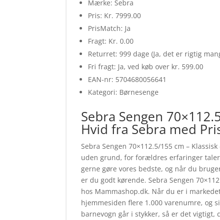
Mærke: Sebra
Pris: Kr. 7999.00
PrisMatch: Ja
Fragt: Kr. 0.00
Returret: 999 dage (Ja, det er rigtig ma
Fri fragt: Ja, ved køb over kr. 599.00
EAN-nr: 5704680056641
Kategori: Børnesenge
Sebra Sengen 70×112.5/
Hvid fra Sebra med Pr
Sebra Sengen 70×112.5/155 cm – Klassisk – 
uden grund, for forældres erfaringer taler 
gerne gøre vores bedste, og når du bruge
er du godt kørende. Sebra Sengen 70×112.
hos Mammashop.dk. Når du er i markedet e
hjemmesiden flere 1.000 varenumre, og sikk
barnevogn går i stykker, så er det vigtigt,