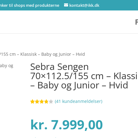
inker til shops med produkterne
kontakt@ikk.dk
155 cm – Klassisk – Baby og Junior – Hvid
Sebra Sengen
70×112.5/155 cm – Klassi
– Baby og Junior – Hvid
(
41
kundeanmeldelser)
Bedømt
10
som
3.8
ud af
kr.
7.999,00
5
baseret
på
kundebed