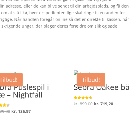
n adresse, eller de kan blive sendt til din arbejdsplads, og få den
 om at stå i kø, hvor ekspedienten lige skal ringe til en anden for
 rigtige. Når handlen foregår online så det er direkte til kassen, når
 skrigende unger, der plager deres forældre om slik og søde
Tilbud!
Tilbud!
bra Puslespil i
Sebra Oakee bä
æ – Nightfall
Den
Den
kr.
899,00
kr.
719,20
Vurderet
4.6
oprindelige
aktuelle
ud af 5
Den
Den
29,00
kr.
135,97
ret
pris
pris
oprindelige
aktuelle
 5
var:
er:
pris
pris