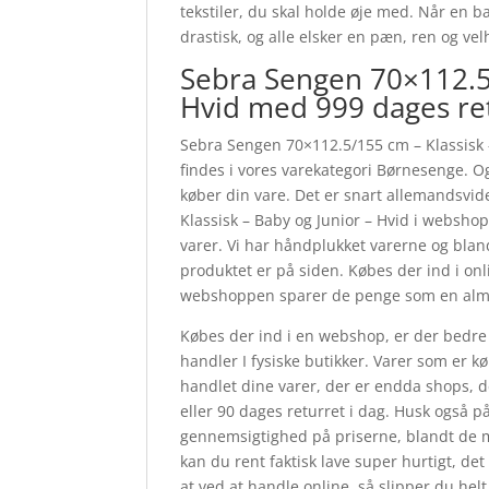
tekstiler, du skal holde øje med. Når en 
drastisk, og alle elsker en pæn, ren og ve
Sebra Sengen 70×112.5/
Hvid med 999 dages re
Sebra Sengen 70×112.5/155 cm – Klassisk 
findes i vores varekategori Børnesenge. O
køber din vare. Det er snart allemandsvi
Klassisk – Baby og Junior – Hvid i websh
varer. Vi har håndplukket varerne og bland
produktet er på siden. Købes der ind i on
webshoppen sparer de penge som en almin
Købes der ind i en webshop, er der bedre 
handler I fysiske butikker. Varer som er k
handlet dine varer, der er endda shops, de
eller 90 dages returret i dag. Husk også p
gennemsigtighed på priserne, blandt de 
kan du rent faktisk lave super hurtigt, det
at ved at handle online, så slipper du hel